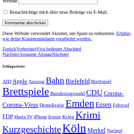
Website
Benachrichtige mich über neue Beiträge via E-Mail.
Diese Website verwendet Akismet, um Spam zu reduzieren.
Erfahre,
wie deine Kommentardaten verarbeitet werden.
Zurück
Vorheriger
Viva bedeutet Abschied
Nächster
Arogante Absage
Nächster
Schlagwörter
Bahn
Bielefeld
Apple
Auszug
AfD
Brettspiel
Brettspiele
CDU
Corona-
Bundestagswahl
Emden
Corona-Virus
Essen
Demokratie
Fahrrad
Krimi
FDP
Hartz IV
Krieg
Ironie
iPhone
Köln
Kurzgeschichte
Merkel
Nachruf