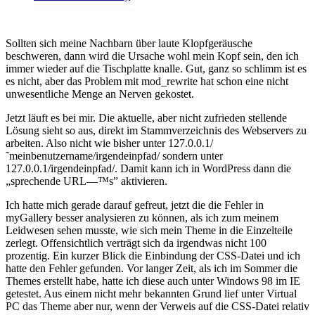
Sollten sich meine Nachbarn über laute Klopfgeräusche
beschweren, dann wird die Ursache wohl mein Kopf sein, den ich
immer wieder auf die Tischplatte knalle. Gut, ganz so schlimm ist es
es nicht, aber das Problem mit mod_rewrite hat schon eine nicht
unwesentliche Menge an Nerven gekostet.
Jetzt läuft es bei mir. Die aktuelle, aber nicht zufrieden stellende
Lösung sieht so aus, direkt im Stammverzeichnis des Webservers zu
arbeiten. Also nicht wie bisher unter 127.0.0.1/
˜meinbenutzername/irgendeinpfad/ sondern unter
127.0.0.1/irgendeinpfad/. Damit kann ich in WordPress dann die
„sprechende URL—™s” aktivieren.
Ich hatte mich gerade darauf gefreut, jetzt die die Fehler in
myGallery besser analysieren zu können, als ich zum meinem
Leidwesen sehen musste, wie sich mein Theme in die Einzelteile
zerlegt. Offensichtlich verträgt sich da irgendwas nicht 100
prozentig. Ein kurzer Blick die Einbindung der CSS-Datei und ich
hatte den Fehler gefunden. Vor langer Zeit, als ich im Sommer die
Themes erstellt habe, hatte ich diese auch unter Windows 98 im IE
getestet. Aus einem nicht mehr bekannten Grund lief unter Virtual
PC das Theme aber nur, wenn der Verweis auf die CSS-Datei relativ