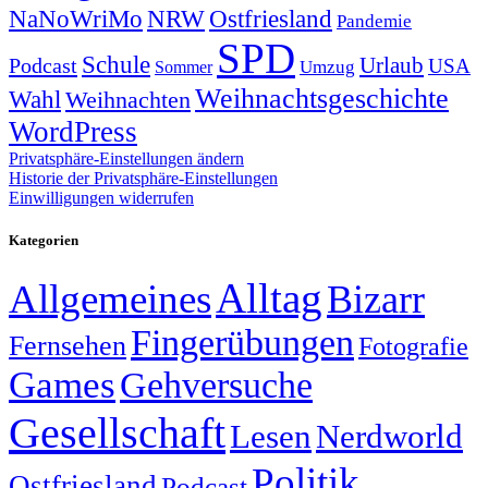
NRW
Ostfriesland
NaNoWriMo
Pandemie
SPD
Schule
Urlaub
Podcast
USA
Sommer
Umzug
Weihnachtsgeschichte
Wahl
Weihnachten
WordPress
Privatsphäre-Einstellungen ändern
Historie der Privatsphäre-Einstellungen
Einwilligungen widerrufen
Kategorien
Alltag
Allgemeines
Bizarr
Fingerübungen
Fernsehen
Fotografie
Games
Gehversuche
Gesellschaft
Lesen
Nerdworld
Politik
Ostfriesland
Podcast