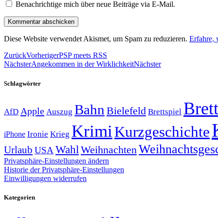
Benachrichtige mich über neue Beiträge via E-Mail.
Diese Website verwendet Akismet, um Spam zu reduzieren.
Erfahre,
Zurück
Vorheriger
PSP meets RSS
Nächster
Angekommen in der Wirklichkeit
Nächster
Schlagwörter
Brett
Bahn
Bielefeld
Apple
Auszug
AfD
Brettspiel
Krimi
Kurzgeschichte
Krieg
Ironie
iPhone
Weihnachtsges
Wahl
Weihnachten
Urlaub
USA
Privatsphäre-Einstellungen ändern
Historie der Privatsphäre-Einstellungen
Einwilligungen widerrufen
Kategorien