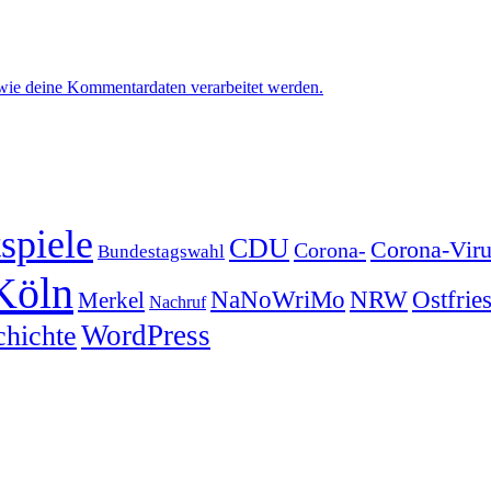
 wie deine Kommentardaten verarbeitet werden.
spiele
CDU
Corona-Viru
Corona-
Bundestagswahl
Köln
NRW
Ostfrie
NaNoWriMo
Merkel
Nachruf
WordPress
chichte