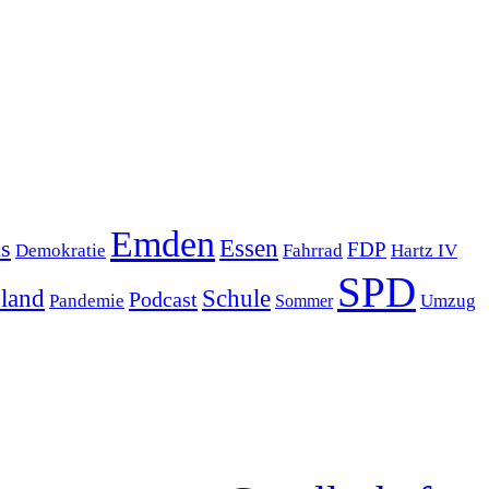
Emden
s
Essen
FDP
Demokratie
Hartz IV
Fahrrad
SPD
sland
Schule
Podcast
Pandemie
Sommer
Umzug