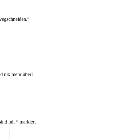
wegschneiden.”
ld nix mehr über!
sind mit
*
markiert