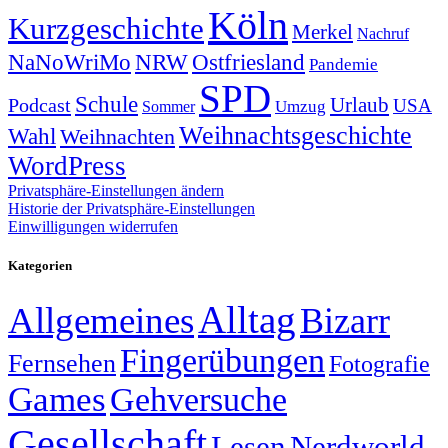
Köln
Kurzgeschichte
Merkel
Nachruf
NRW
Ostfriesland
NaNoWriMo
Pandemie
SPD
Schule
Urlaub
Podcast
USA
Sommer
Umzug
Weihnachtsgeschichte
Wahl
Weihnachten
WordPress
Privatsphäre-Einstellungen ändern
Historie der Privatsphäre-Einstellungen
Einwilligungen widerrufen
Kategorien
Alltag
Allgemeines
Bizarr
Fingerübungen
Fernsehen
Fotografie
Games
Gehversuche
Gesellschaft
Lesen
Nerdworld