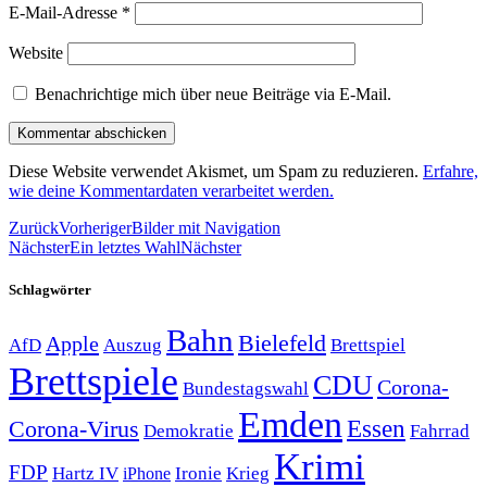
E-Mail-Adresse
*
Website
Benachrichtige mich über neue Beiträge via E-Mail.
Diese Website verwendet Akismet, um Spam zu reduzieren.
Erfahre,
wie deine Kommentardaten verarbeitet werden.
Zurück
Vorheriger
Bilder mit Navigation
Nächster
Ein letztes Wahl
Nächster
Schlagwörter
Bahn
Bielefeld
Apple
Auszug
AfD
Brettspiel
Brettspiele
CDU
Corona-
Bundestagswahl
Emden
Corona-Virus
Essen
Demokratie
Fahrrad
Krimi
FDP
Hartz IV
Krieg
Ironie
iPhone