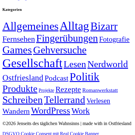
Kategorien
Alltag
Allgemeines
Bizarr
Fingerübungen
Fernsehen
Fotografie
Games
Gehversuche
Gesellschaft
Lesen
Nerdworld
Politik
Ostfriesland
Podcast
Produkte
Rezepte
Romanwerkstatt
Projekte
Schreiben
Tellerrand
Verlesen
WordPress
Work
Wandern
©2026 Jenseits des täglichen Wahnsinns | made with
in Ostfriesland
DSGVO Cookie Consent mit Real Cookie Banner