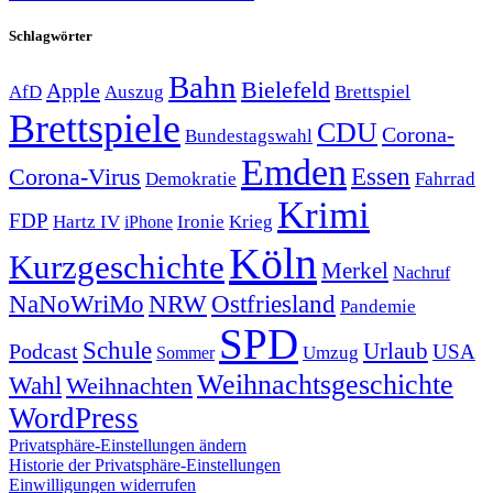
Schlagwörter
Bahn
Bielefeld
Apple
Auszug
AfD
Brettspiel
Brettspiele
CDU
Corona-
Bundestagswahl
Emden
Corona-Virus
Essen
Demokratie
Fahrrad
Krimi
FDP
Hartz IV
Krieg
Ironie
iPhone
Köln
Kurzgeschichte
Merkel
Nachruf
NRW
Ostfriesland
NaNoWriMo
Pandemie
SPD
Schule
Urlaub
Podcast
USA
Sommer
Umzug
Weihnachtsgeschichte
Wahl
Weihnachten
WordPress
Privatsphäre-Einstellungen ändern
Historie der Privatsphäre-Einstellungen
Einwilligungen widerrufen