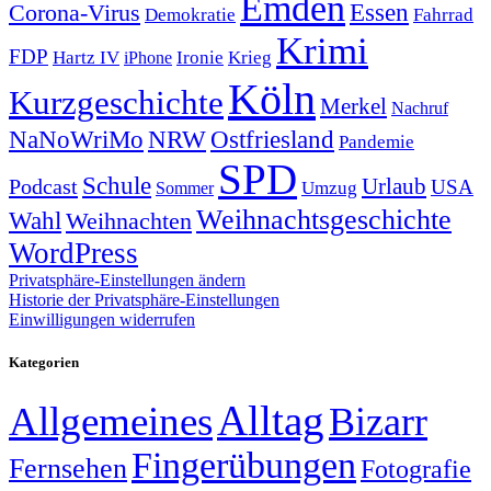
Emden
Corona-Virus
Essen
Demokratie
Fahrrad
Krimi
FDP
Hartz IV
Krieg
Ironie
iPhone
Köln
Kurzgeschichte
Merkel
Nachruf
NRW
Ostfriesland
NaNoWriMo
Pandemie
SPD
Schule
Urlaub
Podcast
USA
Sommer
Umzug
Weihnachtsgeschichte
Wahl
Weihnachten
WordPress
Privatsphäre-Einstellungen ändern
Historie der Privatsphäre-Einstellungen
Einwilligungen widerrufen
Kategorien
Alltag
Allgemeines
Bizarr
Fingerübungen
Fernsehen
Fotografie