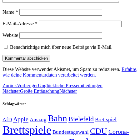
Name
*
E-Mail-Adresse
*
Website
Benachrichtige mich über neue Beiträge via E-Mail.
Diese Website verwendet Akismet, um Spam zu reduzieren.
Erfahre,
wie deine Kommentardaten verarbeitet werden.
Zurück
Vorheriger
Unglückliche Pressemitteilungen
Nächster
Große Entäuschung
Nächster
Schlagwörter
Bahn
Bielefeld
Apple
Auszug
AfD
Brettspiel
Brettspiele
CDU
Corona-
Bundestagswahl