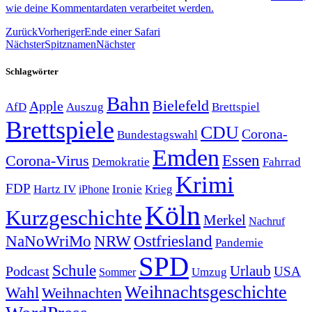
wie deine Kommentardaten verarbeitet werden.
Zurück
Vorheriger
Ende einer Safari
Nächster
Spitznamen
Nächster
Schlagwörter
Bahn
Bielefeld
Apple
Auszug
AfD
Brettspiel
Brettspiele
CDU
Corona-
Bundestagswahl
Emden
Corona-Virus
Essen
Demokratie
Fahrrad
Krimi
FDP
Hartz IV
Krieg
Ironie
iPhone
Köln
Kurzgeschichte
Merkel
Nachruf
NRW
Ostfriesland
NaNoWriMo
Pandemie
SPD
Schule
Urlaub
Podcast
USA
Sommer
Umzug
Weihnachtsgeschichte
Wahl
Weihnachten