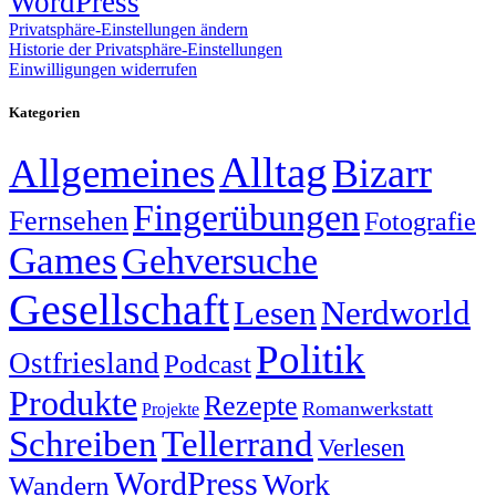
WordPress
Privatsphäre-Einstellungen ändern
Historie der Privatsphäre-Einstellungen
Einwilligungen widerrufen
Kategorien
Alltag
Allgemeines
Bizarr
Fingerübungen
Fernsehen
Fotografie
Games
Gehversuche
Gesellschaft
Lesen
Nerdworld
Politik
Ostfriesland
Podcast
Produkte
Rezepte
Romanwerkstatt
Projekte
Schreiben
Tellerrand
Verlesen
WordPress
Work
Wandern