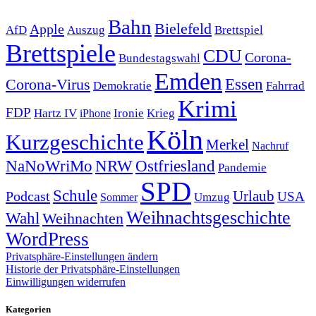
Bahn
Bielefeld
Apple
Auszug
AfD
Brettspiel
Brettspiele
CDU
Corona-
Bundestagswahl
Emden
Corona-Virus
Essen
Demokratie
Fahrrad
Krimi
FDP
Hartz IV
Krieg
Ironie
iPhone
Köln
Kurzgeschichte
Merkel
Nachruf
NRW
Ostfriesland
NaNoWriMo
Pandemie
SPD
Schule
Urlaub
Podcast
USA
Sommer
Umzug
Weihnachtsgeschichte
Wahl
Weihnachten
WordPress
Privatsphäre-Einstellungen ändern
Historie der Privatsphäre-Einstellungen
Einwilligungen widerrufen
Kategorien