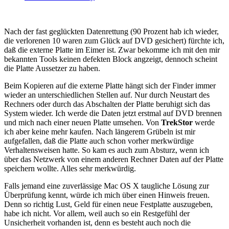
Nach der fast geglückten Datenrettung (90 Prozent hab ich wieder,
die verlorenen 10 waren zum Glück auf DVD gesichert) fürchte ich,
daß die externe Platte im Eimer ist. Zwar bekomme ich mit den mir
bekannten Tools keinen defekten Block angzeigt, dennoch scheint
die Platte Aussetzer zu haben.
Beim Kopieren auf die externe Platte hängt sich der Finder immer
wieder an unterschiedlichen Stellen auf. Nur durch Neustart des
Rechners oder durch das Abschalten der Platte beruhigt sich das
System wieder. Ich werde die Daten jetzt erstmal auf DVD brennen
und mich nach einer neuen Platte umsehen. Von
TrekStor
werde
ich aber keine mehr kaufen. Nach längerem Grübeln ist mir
aufgefallen, daß die Platte auch schon vorher merkwürdige
Verhaltensweisen hatte. So kam es auch zum Absturz, wenn ich
über das Netzwerk von einem anderen Rechner Daten auf der Platte
speichern wollte. Alles sehr merkwürdig.
Falls jemand eine zuverlässige Mac OS X taugliche Lösung zur
Überprüfung kennt, würde ich mich über einen Hinweis freuen.
Denn so richtig Lust, Geld für einen neue Festplatte auszugeben,
habe ich nicht. Vor allem, weil auch so ein Restgefühl der
Unsicherheit vorhanden ist, denn es besteht auch noch die