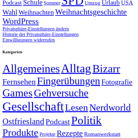
SPD
Schule
Urlaub
Podcast
USA
Sommer
Umzug
Weihnachtsgeschichte
Wahl
Weihnachten
WordPress
Privatsphäre-Einstellungen ändern
Historie der Privatsphäre-Einstellungen
Einwilligungen widerrufen
Kategorien
Alltag
Allgemeines
Bizarr
Fingerübungen
Fernsehen
Fotografie
Games
Gehversuche
Gesellschaft
Lesen
Nerdworld
Politik
Ostfriesland
Podcast
Produkte
Rezepte
Romanwerkstatt
Projekte