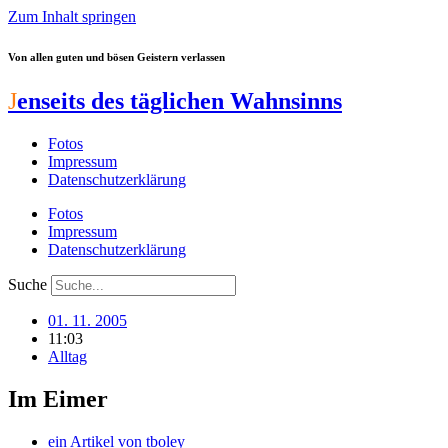
Zum Inhalt springen
Von allen guten und bösen Geistern verlassen
J
enseits des täglichen Wahnsinns
Fotos
Impressum
Datenschutzerklärung
Fotos
Impressum
Datenschutzerklärung
Suche
01. 11. 2005
11:03
Alltag
Im Eimer
ein Artikel von
tboley