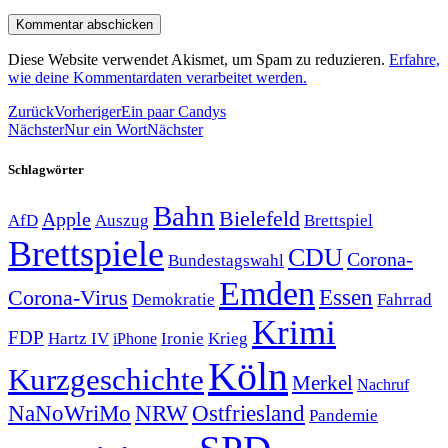
Diese Website verwendet Akismet, um Spam zu reduzieren.
Erfahre,
wie deine Kommentardaten verarbeitet werden.
Zurück
Vorheriger
Ein paar Candys
Nächster
Nur ein Wort
Nächster
Schlagwörter
Bahn
Bielefeld
Apple
Auszug
AfD
Brettspiel
Brettspiele
CDU
Corona-
Bundestagswahl
Emden
Corona-Virus
Essen
Demokratie
Fahrrad
Krimi
FDP
Hartz IV
Krieg
Ironie
iPhone
Köln
Kurzgeschichte
Merkel
Nachruf
NRW
Ostfriesland
NaNoWriMo
Pandemie