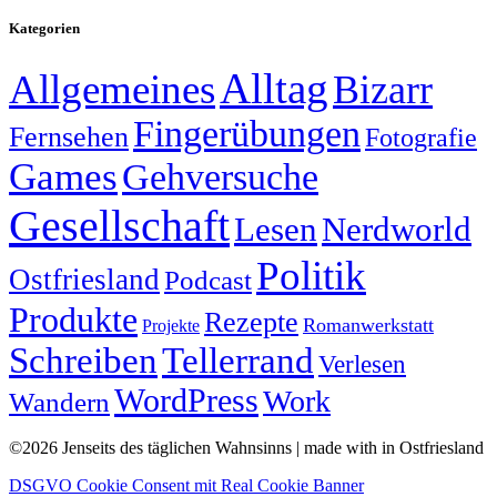
Kategorien
Alltag
Allgemeines
Bizarr
Fingerübungen
Fernsehen
Fotografie
Games
Gehversuche
Gesellschaft
Lesen
Nerdworld
Politik
Ostfriesland
Podcast
Produkte
Rezepte
Romanwerkstatt
Projekte
Schreiben
Tellerrand
Verlesen
WordPress
Work
Wandern
©2026 Jenseits des täglichen Wahnsinns | made with
in Ostfriesland
DSGVO Cookie Consent mit Real Cookie Banner