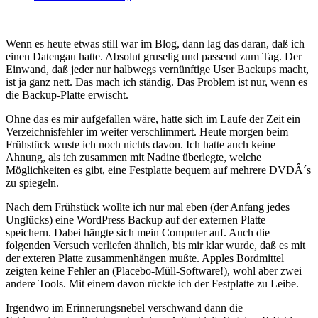
Wenn es heute etwas still war im Blog, dann lag das daran, daß ich
einen Datengau hatte. Absolut gruselig und passend zum Tag. Der
Einwand, daß jeder nur halbwegs vernünftige User Backups macht,
ist ja ganz nett. Das mach ich ständig. Das Problem ist nur, wenn es
die Backup-Platte erwischt.
Ohne das es mir aufgefallen wäre, hatte sich im Laufe der Zeit ein
Verzeichnisfehler im weiter verschlimmert. Heute morgen beim
Frühstück wuste ich noch nichts davon. Ich hatte auch keine
Ahnung, als ich zusammen mit Nadine überlegte, welche
Möglichkeiten es gibt, eine Festplatte bequem auf mehrere DVDÂ´s
zu spiegeln.
Nach dem Frühstück wollte ich nur mal eben (der Anfang jedes
Unglücks) eine WordPress Backup auf der externen Platte
speichern. Dabei hängte sich mein Computer auf. Auch die
folgenden Versuch verliefen ähnlich, bis mir klar wurde, daß es mit
der exteren Platte zusammenhängen mußte. Apples Bordmittel
zeigten keine Fehler an (Placebo-Müll-Software!), wohl aber zwei
andere Tools. Mit einem davon rückte ich der Festplatte zu Leibe.
Irgendwo im Erinnerungsnebel verschwand dann die