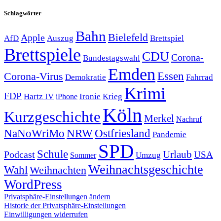
Schlagwörter
Bahn
Bielefeld
Apple
Auszug
AfD
Brettspiel
Brettspiele
CDU
Corona-
Bundestagswahl
Emden
Corona-Virus
Essen
Demokratie
Fahrrad
Krimi
FDP
Hartz IV
Krieg
Ironie
iPhone
Köln
Kurzgeschichte
Merkel
Nachruf
NRW
Ostfriesland
NaNoWriMo
Pandemie
SPD
Schule
Urlaub
Podcast
USA
Sommer
Umzug
Weihnachtsgeschichte
Wahl
Weihnachten
WordPress
Privatsphäre-Einstellungen ändern
Historie der Privatsphäre-Einstellungen
Einwilligungen widerrufen