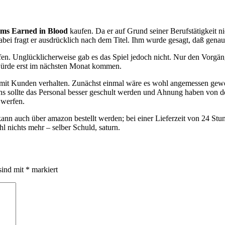
rms Earned in Blood
kaufen. Da er auf Grund seiner Berufstätigkeit n
Dabei fragt er ausdrücklich nach dem Titel. Ihm wurde gesagt, daß gen
fen. Unglücklicherweise gab es das Spiel jedoch nicht. Nur den Vorgän
 würde erst im nächsten Monat kommen.
 mit Kunden verhalten. Zunächst einmal wäre es wohl angemessen gewe
eitens sollte das Personal besser geschult werden und Ahnung haben von 
 werfen.
d kann auch über amazon bestellt werden; bei einer Lieferzeit von 24 S
l nichts mehr – selber Schuld, saturn.
sind mit
*
markiert