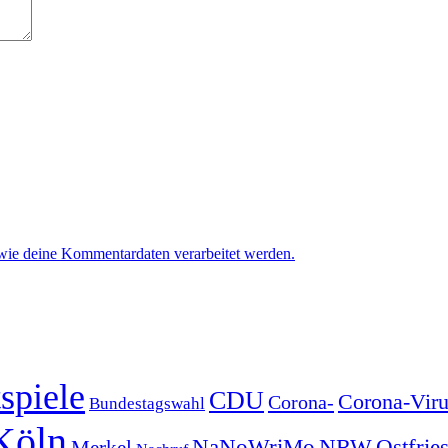
 wie deine Kommentardaten verarbeitet werden.
spiele
CDU
Corona-Viru
Corona-
Bundestagswahl
Köln
NRW
Ostfrie
NaNoWriMo
Merkel