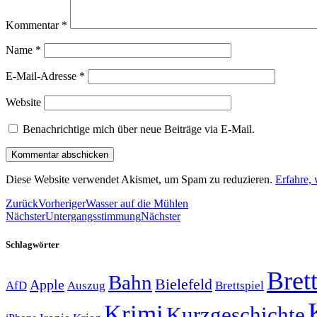
Kommentar
*
Name
*
E-Mail-Adresse
*
Website
Benachrichtige mich über neue Beiträge via E-Mail.
Diese Website verwendet Akismet, um Spam zu reduzieren.
Erfahre,
Zurück
Vorheriger
Wasser auf die Mühlen
Nächster
Untergangsstimmung
Nächster
Schlagwörter
Brett
Bahn
Bielefeld
Apple
Auszug
AfD
Brettspiel
Krimi
Kurzgeschichte