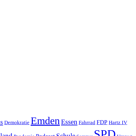
Emden
s
Essen
FDP
Demokratie
Hartz IV
Fahrrad
SPD
sland
Schule
Podcast