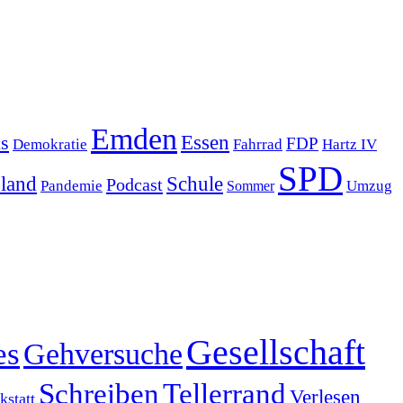
Emden
s
Essen
FDP
Demokratie
Hartz IV
Fahrrad
SPD
sland
Schule
Podcast
Pandemie
Sommer
Umzug
Gesellschaft
es
Gehversuche
Schreiben
Tellerrand
Verlesen
statt