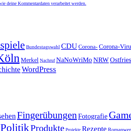
 wie deine Kommentardaten verarbeitet werden.
spiele
CDU
Corona-Viru
Corona-
Bundestagswahl
Köln
NRW
Ostfrie
NaNoWriMo
Merkel
Nachruf
WordPress
chichte
Gam
Fingerübungen
sehen
Fotografie
Politik
Produkte
Rezepte
Romanwerk
Projekte