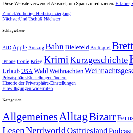
Diese Website verwendet Akismet, um Spam zu reduzieren.
Erfahre,
Zurück
Vorheriger
Herbstspaziergang
Nächster
Und Tschüß!
Nächster
Schlagwörter
Brett
Bahn
Bielefeld
Apple
Auszug
AfD
Brettspiel
Krimi
Kurzgeschichte
Krieg
Ironie
iPhone
Weihnachtsges
Wahl
Weihnachten
Urlaub
USA
Privatsphäre-Einstellungen ändern
Historie der Privatsphäre-Einstellungen
Einwilligungen widerrufen
Kategorien
Alltag
Allgemeines
Bizarr
Fern
Lesen
Nerdworld
Ostfriesland
Podcast