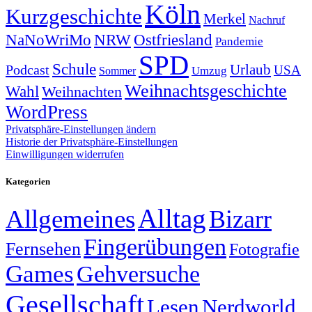
Köln
Kurzgeschichte
Merkel
Nachruf
NRW
Ostfriesland
NaNoWriMo
Pandemie
SPD
Schule
Urlaub
Podcast
USA
Sommer
Umzug
Weihnachtsgeschichte
Wahl
Weihnachten
WordPress
Privatsphäre-Einstellungen ändern
Historie der Privatsphäre-Einstellungen
Einwilligungen widerrufen
Kategorien
Alltag
Allgemeines
Bizarr
Fingerübungen
Fernsehen
Fotografie
Games
Gehversuche
Gesellschaft
Lesen
Nerdworld