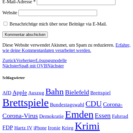
E-Mail-Adresse
*
Website
Benachrichtige mich über neue Beiträge via E-Mail.
Diese Website verwendet Akismet, um Spam zu reduzieren.
Erfahre,
wie deine Kommentardaten verarbeitet werden.
Zurück
Vorheriger
Lösungsmodelle
Nächster
Spaß mit OVB
Nächster
Schlagwörter
Bahn
Bielefeld
Apple
Auszug
AfD
Brettspiel
Brettspiele
CDU
Corona-
Bundestagswahl
Emden
Corona-Virus
Essen
Demokratie
Fahrrad
Krimi
FDP
Hartz IV
Krieg
Ironie
iPhone