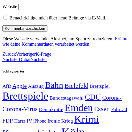
Website
Benachrichtige mich über neue Beiträge via E-Mail.
Diese Website verwendet Akismet, um Spam zu reduzieren.
Erfahre,
wie deine Kommentardaten verarbeitet werden.
Zurück
Vorheriger
K-Frage
Nächster
Dubai
Nächster
Schlagwörter
Bahn
Bielefeld
Apple
Auszug
AfD
Brettspiel
Brettspiele
CDU
Corona-
Bundestagswahl
Emden
Corona-Virus
Essen
Demokratie
Fahrrad
Krimi
FDP
Hartz IV
Krieg
Ironie
iPhone