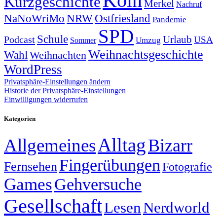
Köln
Kurzgeschichte
Merkel
Nachruf
NRW
Ostfriesland
NaNoWriMo
Pandemie
SPD
Schule
Urlaub
Podcast
USA
Sommer
Umzug
Weihnachtsgeschichte
Wahl
Weihnachten
WordPress
Privatsphäre-Einstellungen ändern
Historie der Privatsphäre-Einstellungen
Einwilligungen widerrufen
Kategorien
Alltag
Allgemeines
Bizarr
Fingerübungen
Fernsehen
Fotografie
Games
Gehversuche
Gesellschaft
Lesen
Nerdworld