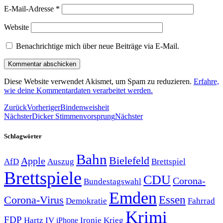
E-Mail-Adresse
*
Website
Benachrichtige mich über neue Beiträge via E-Mail.
Diese Website verwendet Akismet, um Spam zu reduzieren.
Erfahre,
wie deine Kommentardaten verarbeitet werden.
Zurück
Vorheriger
Bindenweisheit
Nächster
Dicker Stimmenvorsprung
Nächster
Schlagwörter
Bahn
Bielefeld
Apple
Auszug
AfD
Brettspiel
Brettspiele
CDU
Corona-
Bundestagswahl
Emden
Corona-Virus
Essen
Demokratie
Fahrrad
Krimi
FDP
Hartz IV
Krieg
Ironie
iPhone