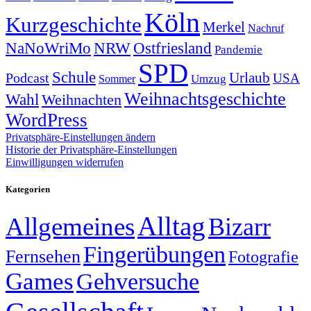
Köln
Kurzgeschichte
Merkel
Nachruf
NRW
Ostfriesland
NaNoWriMo
Pandemie
SPD
Schule
Urlaub
Podcast
USA
Sommer
Umzug
Weihnachtsgeschichte
Wahl
Weihnachten
WordPress
Privatsphäre-Einstellungen ändern
Historie der Privatsphäre-Einstellungen
Einwilligungen widerrufen
Kategorien
Alltag
Allgemeines
Bizarr
Fingerübungen
Fernsehen
Fotografie
Games
Gehversuche