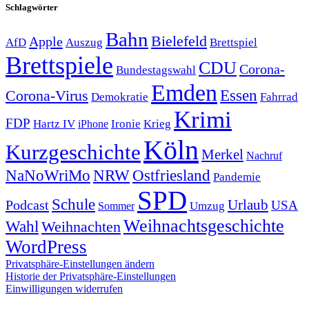
Schlagwörter
Bahn
Bielefeld
Apple
Auszug
AfD
Brettspiel
Brettspiele
CDU
Corona-
Bundestagswahl
Emden
Corona-Virus
Essen
Demokratie
Fahrrad
Krimi
FDP
Hartz IV
Krieg
Ironie
iPhone
Köln
Kurzgeschichte
Merkel
Nachruf
NRW
Ostfriesland
NaNoWriMo
Pandemie
SPD
Schule
Urlaub
Podcast
USA
Sommer
Umzug
Weihnachtsgeschichte
Wahl
Weihnachten
WordPress
Privatsphäre-Einstellungen ändern
Historie der Privatsphäre-Einstellungen
Einwilligungen widerrufen