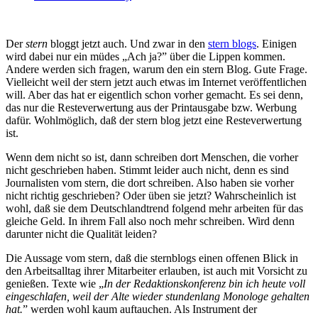
Der
stern
bloggt jetzt auch. Und zwar in den
stern blogs
. Einigen
wird dabei nur ein müdes „Ach ja?” über die Lippen kommen.
Andere werden sich fragen, warum den ein stern Blog. Gute Frage.
Vielleicht weil der stern jetzt auch etwas im Internet veröffentlichen
will. Aber das hat er eigentlich schon vorher gemacht. Es sei denn,
das nur die Resteverwertung aus der Printausgabe bzw. Werbung
dafür. Wohlmöglich, daß der stern blog jetzt eine Resteverwertung
ist.
Wenn dem nicht so ist, dann schreiben dort Menschen, die vorher
nicht geschrieben haben. Stimmt leider auch nicht, denn es sind
Journalisten vom stern, die dort schreiben. Also haben sie vorher
nicht richtig geschrieben? Oder üben sie jetzt? Wahrscheinlich ist
wohl, daß sie dem Deutschlandtrend folgend mehr arbeiten für das
gleiche Geld. In ihrem Fall also noch mehr schreiben. Wird denn
darunter nicht die Qualität leiden?
Die Aussage vom stern, daß die sternblogs einen offenen Blick in
den Arbeitsalltag ihrer Mitarbeiter erlauben, ist auch mit Vorsicht zu
genießen. Texte wie „
In der Redaktionskonferenz bin ich heute voll
eingeschlafen, weil der Alte wieder stundenlang Monologe gehalten
hat.
” werden wohl kaum auftauchen. Als Instrument der