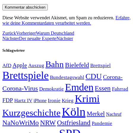
Diese Website verwendet Akismet, um Spam zu reduzieren.
Erfahre,
wie deine Kommentardaten verarbeitet werden.
Zurück
Vorheriger
Warum Deutschland
Nächster
Der neualte Experte
Nächster
Schlagwörter
Bahn
Bielefeld
Apple
Auszug
AfD
Brettspiel
Brettspiele
CDU
Corona-
Bundestagswahl
Emden
Corona-Virus
Essen
Demokratie
Fahrrad
Krimi
FDP
Hartz IV
Krieg
Ironie
iPhone
Köln
Kurzgeschichte
Merkel
Nachruf
NRW
Ostfriesland
NaNoWriMo
Pandemie