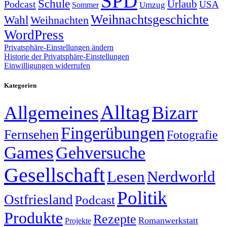
SPD
Schule
Urlaub
Podcast
USA
Sommer
Umzug
Weihnachtsgeschichte
Wahl
Weihnachten
WordPress
Privatsphäre-Einstellungen ändern
Historie der Privatsphäre-Einstellungen
Einwilligungen widerrufen
Kategorien
Alltag
Allgemeines
Bizarr
Fingerübungen
Fernsehen
Fotografie
Games
Gehversuche
Gesellschaft
Lesen
Nerdworld
Politik
Ostfriesland
Podcast
Produkte
Rezepte
Romanwerkstatt
Projekte