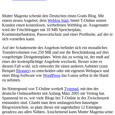
Mutter Magenta schenkt den Deutschen einen Gratis Blog. Mit
einem neuen Angebot, dem
Weblog Start
, bietet T-Online seinen
Kunden einen kostenlosen, werbefreien Webblog an. Ausgestattet
wird der Frischblogger mit 10 MB Speicherplatz,
Kommentarfunktion, Passwortschutz und einer Profilseite, auf der er
sich vorstellen kann.
Auf der Schattenseite des Angebots befindet sich ein monatliches
Transfervolumen von 250 MB und nur die Beschränkung auf drei
vorgefertigte Designtemplates. Wem das zu wenig ist, der muß auf
eines der kostenpflichtige Angebote wechseln. Besser wäre es
diesem Fall wohl, sich entweder für einen anderen Anbieter (zum
Beispiel
Blogger
) zu entscheiden oder mit eigenem Webspace und
einer Blog-Software wie
WordPress
das Ganze selbst in die Hand
zu nehmen.
Im Hintergrund von T-Online werkelt
Typepad
, mit den der
deutsche Onlineanbieter seit Anfang März 2005 ein Vertrag hat.
Spannend ist es, wie viele Blogs bei T-Online in der Zwischenzeit
entstanden sind. Glaubt man dem umfangreichen hauseigne
Blogverzeichnis, so platz dieses mit sagenhaften 12 Einträgen
geradezu aus allen Nähten. Anscheinend kann Mutter Magenta seine