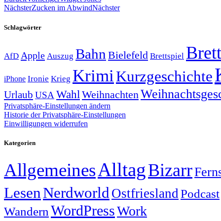
Nächster
Zucken im Abwind
Nächster
Schlagwörter
Brett
Bahn
Bielefeld
Apple
Auszug
AfD
Brettspiel
Krimi
Kurzgeschichte
Krieg
Ironie
iPhone
Weihnachtsges
Wahl
Weihnachten
Urlaub
USA
Privatsphäre-Einstellungen ändern
Historie der Privatsphäre-Einstellungen
Einwilligungen widerrufen
Kategorien
Alltag
Allgemeines
Bizarr
Fern
Lesen
Nerdworld
Ostfriesland
Podcast
WordPress
Work
Wandern