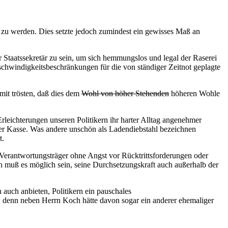
 zu werden. Dies setzte jedoch zumindest ein gewisses Maß an
r Staatssekretär zu sein, um sich hemmungslos und legal der Raserei
chwindigkeitsbeschränkungen für die von ständiger Zeitnot geplagte
mit trösten, daß dies dem
Wohl von höher Stehenden
höheren Wohle
rleichterungen unseren Politikern ihr harter Alltag angenehmer
ner Kasse. Was andere unschön als Ladendiebstahl bezeichnen
t.
he Verantwortungsträger ohne Angst vor Rücktrittsforderungen oder
 muß es möglich sein, seine Durchsetzungskraft auch außerhalb der
auch anbieten, Politikern ein pauschales
, denn neben Herrn Koch hätte davon sogar ein anderer ehemaliger