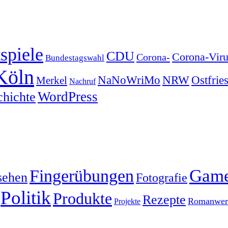
spiele
CDU
Corona-Viru
Corona-
Bundestagswahl
Köln
NRW
Ostfrie
NaNoWriMo
Merkel
Nachruf
WordPress
chichte
Gam
Fingerübungen
sehen
Fotografie
Politik
Produkte
Rezepte
Romanwerk
Projekte