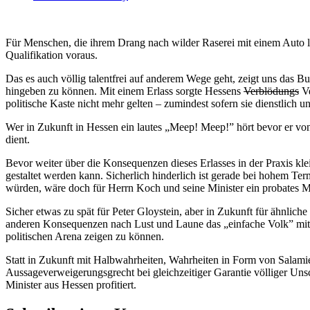
Für Menschen, die ihrem Drang nach wilder Raserei mit einem Auto l
Qualifikation voraus.
Das es auch völlig talentfrei auf anderem Wege geht, zeigt uns das B
hingeben zu können. Mit einem Erlass sorgte Hessens
Verblödungs
Ve
politische Kaste nicht mehr gelten – zumindest sofern sie dienstlich u
Wer in Zukunft in Hessen ein lautes „Meep! Meep!” hört bevor er von
dient.
Bevor weiter über die Konsequenzen dieses Erlasses in der Praxis kle
gestaltet werden kann. Sicherlich hinderlich ist gerade bei hohem T
würden, wäre doch für Herrn Koch und seine Minister ein probates Mit
Sicher etwas zu spät für Peter Gloystein, aber in Zukunft für ähnlich
anderen Konsequenzen nach Lust und Laune das „einfache Volk” mit L
politischen Arena zeigen zu können.
Statt in Zukunft mit Halbwahrheiten, Wahrheiten in Form von Salami
Aussageverweigerungsgrecht bei gleichzeitiger Garantie völliger Un
Minister aus Hessen profitiert.