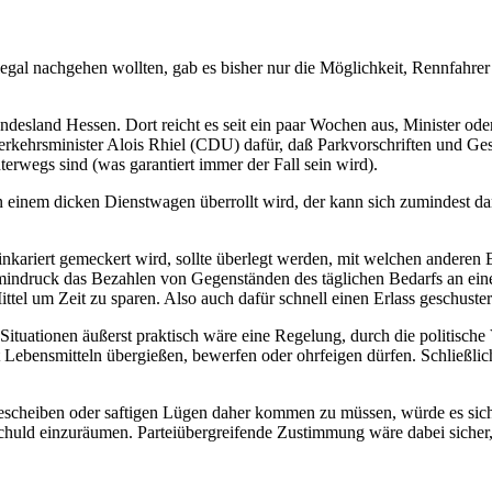
egal nachgehen wollten, gab es bisher nur die Möglichkeit, Rennfahrer
undesland Hessen. Dort reicht es seit ein paar Wochen aus, Minister ode
rkehrsminister Alois Rhiel (CDU) dafür, daß Parkvorschriften und Ges
nterwegs sind (was garantiert immer der Fall sein wird).
 einem dicken Dienstwagen überrollt wird, der kann sich zumindest da
inkariert gemeckert wird, sollte überlegt werden, mit welchen anderen E
ermindruck das Bezahlen von Gegenständen des täglichen Bedarfs an ei
tel um Zeit zu sparen. Also auch dafür schnell einen Erlass geschuster
e Situationen äußerst praktisch wäre eine Regelung, durch die politisc
ebensmitteln übergießen, bewerfen oder ohrfeigen dürfen. Schließlich
escheiben oder saftigen Lügen daher kommen zu müssen, würde es sich 
schuld einzuräumen. Parteiübergreifende Zustimmung wäre dabei sicher