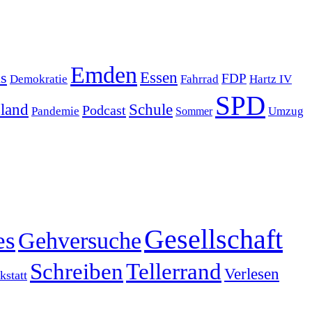
Emden
s
Essen
FDP
Demokratie
Hartz IV
Fahrrad
SPD
sland
Schule
Podcast
Pandemie
Sommer
Umzug
Gesellschaft
es
Gehversuche
Schreiben
Tellerrand
Verlesen
statt