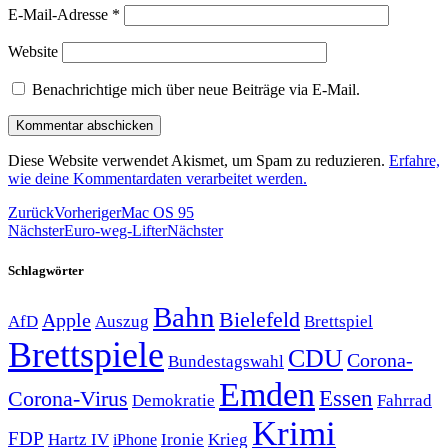
E-Mail-Adresse
*
Website
Benachrichtige mich über neue Beiträge via E-Mail.
Diese Website verwendet Akismet, um Spam zu reduzieren.
Erfahre,
wie deine Kommentardaten verarbeitet werden.
Zurück
Vorheriger
Mac OS 95
Nächster
Euro-weg-Lifter
Nächster
Schlagwörter
Bahn
Bielefeld
Apple
Auszug
AfD
Brettspiel
Brettspiele
CDU
Corona-
Bundestagswahl
Emden
Corona-Virus
Essen
Demokratie
Fahrrad
Krimi
FDP
Hartz IV
Krieg
Ironie
iPhone