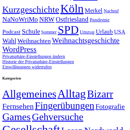
Köln
Kurzgeschichte
Merkel
Nachruf
NRW
Ostfriesland
NaNoWriMo
Pandemie
SPD
Schule
Urlaub
Podcast
USA
Sommer
Umzug
Weihnachtsgeschichte
Wahl
Weihnachten
WordPress
Privatsphäre-Einstellungen ändern
Historie der Privatsphäre-Einstellungen
Einwilligungen widerrufen
Kategorien
Alltag
Allgemeines
Bizarr
Fingerübungen
Fernsehen
Fotografie
Games
Gehversuche
Gesellschaft