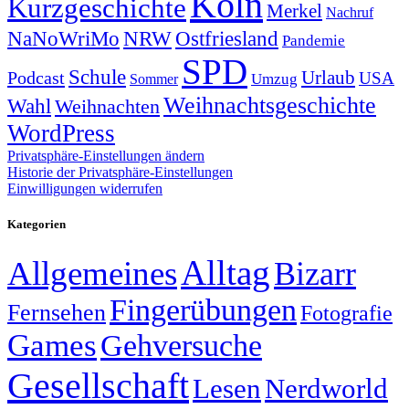
Köln
Kurzgeschichte
Merkel
Nachruf
NRW
Ostfriesland
NaNoWriMo
Pandemie
SPD
Schule
Urlaub
Podcast
USA
Sommer
Umzug
Weihnachtsgeschichte
Wahl
Weihnachten
WordPress
Privatsphäre-Einstellungen ändern
Historie der Privatsphäre-Einstellungen
Einwilligungen widerrufen
Kategorien
Alltag
Allgemeines
Bizarr
Fingerübungen
Fernsehen
Fotografie
Games
Gehversuche
Gesellschaft
Lesen
Nerdworld