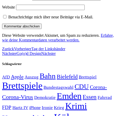
Website
Benachrichtige mich über neue Beiträge via E-Mail.
Diese Website verwendet Akismet, um Spam zu reduzieren.
Erfahre,
wie deine Kommentardaten verarbeitet werden.
Zurück
Vorheriger
Tag der Linkshänder
Nächster
Go(o)d Design
Nächster
Schlagwörter
Bahn
Bielefeld
Apple
Auszug
AfD
Brettspiel
Brettspiele
CDU
Corona-
Bundestagswahl
Emden
Corona-Virus
Essen
Demokratie
Fahrrad
Krimi
FDP
Hartz IV
Krieg
Ironie
iPhone