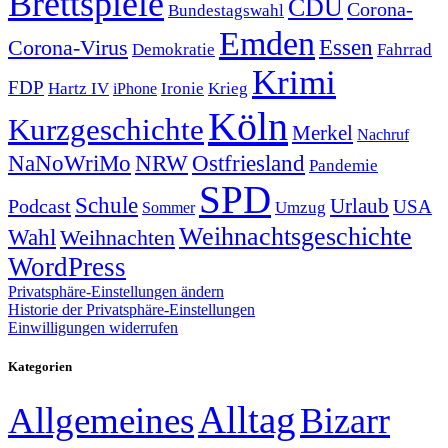
Brettspiele
CDU
Corona-
Bundestagswahl
Emden
Corona-Virus
Essen
Demokratie
Fahrrad
Krimi
FDP
Hartz IV
Krieg
Ironie
iPhone
Köln
Kurzgeschichte
Merkel
Nachruf
NRW
Ostfriesland
NaNoWriMo
Pandemie
SPD
Schule
Urlaub
Podcast
USA
Sommer
Umzug
Weihnachtsgeschichte
Wahl
Weihnachten
WordPress
Privatsphäre-Einstellungen ändern
Historie der Privatsphäre-Einstellungen
Einwilligungen widerrufen
Kategorien
Alltag
Allgemeines
Bizarr