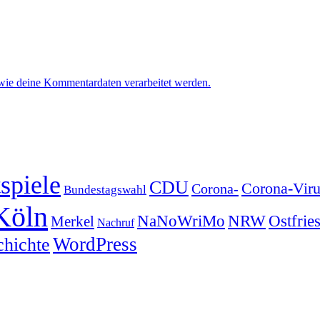
 wie deine Kommentardaten verarbeitet werden.
spiele
CDU
Corona-Viru
Corona-
Bundestagswahl
Köln
NRW
Ostfrie
NaNoWriMo
Merkel
Nachruf
WordPress
chichte