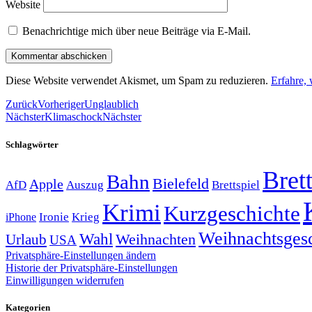
Website
Benachrichtige mich über neue Beiträge via E-Mail.
Diese Website verwendet Akismet, um Spam zu reduzieren.
Erfahre,
Zurück
Vorheriger
Unglaublich
Nächster
Klimaschock
Nächster
Schlagwörter
Brett
Bahn
Bielefeld
Apple
Auszug
AfD
Brettspiel
Krimi
Kurzgeschichte
Krieg
Ironie
iPhone
Weihnachtsges
Wahl
Weihnachten
Urlaub
USA
Privatsphäre-Einstellungen ändern
Historie der Privatsphäre-Einstellungen
Einwilligungen widerrufen
Kategorien