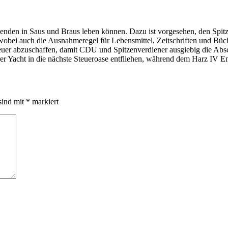
nden in Saus und Braus leben können. Dazu ist vorgesehen, den Spitze
wobei auch die Ausnahmeregel für Lebensmittel, Zeitschriften und Büc
euer abzuschaffen, damit CDU und Spitzenverdiener ausgiebig die Absch
r Yacht in die nächste Steueroase entfliehen, während dem Harz IV Emp
sind mit
*
markiert