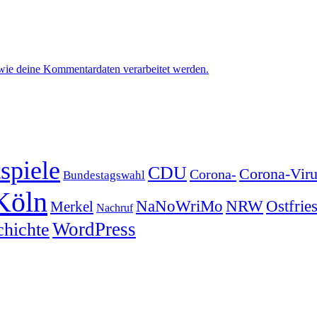
 wie deine Kommentardaten verarbeitet werden.
spiele
CDU
Corona-Viru
Corona-
Bundestagswahl
Köln
NRW
Ostfrie
NaNoWriMo
Merkel
Nachruf
WordPress
chichte