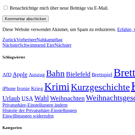
Benachrichtige mich über neue Beiträge via E-Mail.
Diese Website verwendet Akismet, um Spam zu reduzieren.
Erfahre,
Zurück
Vorheriger
Nahkampftag
Nächster
Schwimmend Eier
Nächster
Schlagwörter
Brett
Bahn
Bielefeld
Apple
Auszug
AfD
Brettspiel
Krimi
Kurzgeschichte
Krieg
Ironie
iPhone
Weihnachtsges
Wahl
Weihnachten
Urlaub
USA
Privatsphäre-Einstellungen ändern
Historie der Privatsphäre-Einstellungen
Einwilligungen widerrufen
Kategorien