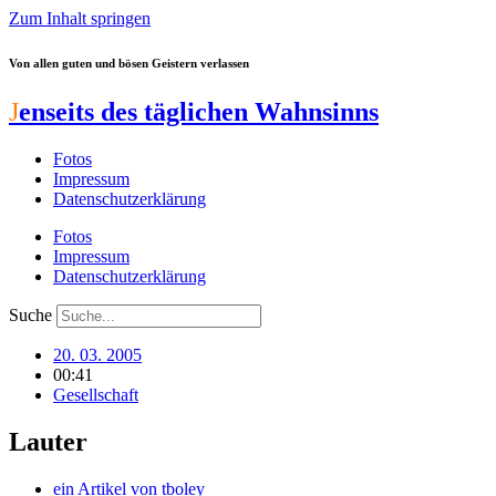
Zum Inhalt springen
Von allen guten und bösen Geistern verlassen
J
enseits des täglichen Wahnsinns
Fotos
Impressum
Datenschutzerklärung
Fotos
Impressum
Datenschutzerklärung
Suche
20. 03. 2005
00:41
Gesellschaft
Lauter
ein Artikel von
tboley