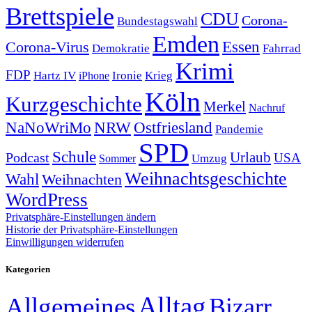
Brettspiele
CDU
Corona-
Bundestagswahl
Emden
Corona-Virus
Essen
Demokratie
Fahrrad
Krimi
FDP
Hartz IV
Krieg
Ironie
iPhone
Köln
Kurzgeschichte
Merkel
Nachruf
NRW
Ostfriesland
NaNoWriMo
Pandemie
SPD
Schule
Urlaub
Podcast
USA
Sommer
Umzug
Weihnachtsgeschichte
Wahl
Weihnachten
WordPress
Privatsphäre-Einstellungen ändern
Historie der Privatsphäre-Einstellungen
Einwilligungen widerrufen
Kategorien
Alltag
Allgemeines
Bizarr