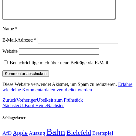
Name
*
E-Mail-Adresse
*
Website
Benachrichtige mich über neue Beiträge via E-Mail.
Diese Website verwendet Akismet, um Spam zu reduzieren.
Erfahre,
wie deine Kommentardaten verarbeitet werden.
Zurück
Vorheriger
Übelkeit zum Frühstück
Nächster
U-Boot Heide
Nächster
Schlagwörter
Bahn
Bielefeld
Apple
Auszug
AfD
Brettspiel