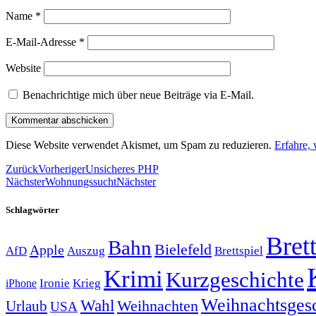
Name
*
E-Mail-Adresse
*
Website
Benachrichtige mich über neue Beiträge via E-Mail.
Diese Website verwendet Akismet, um Spam zu reduzieren.
Erfahre,
Zurück
Vorheriger
Unsicheres PHP
Nächster
Wohnungssucht
Nächster
Schlagwörter
Brett
Bahn
Bielefeld
Apple
Auszug
AfD
Brettspiel
Krimi
Kurzgeschichte
Krieg
Ironie
iPhone
Weihnachtsges
Wahl
Weihnachten
Urlaub
USA