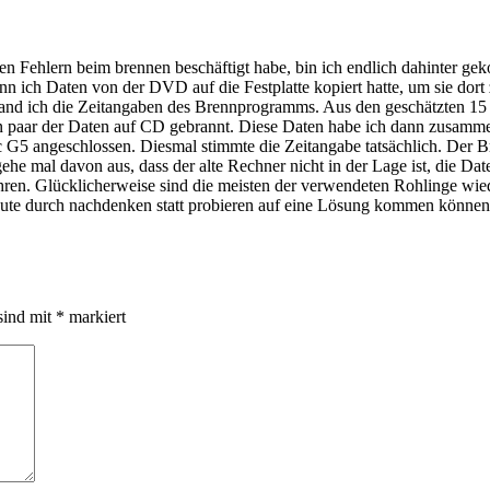
ehlern beim brennen beschäftigt habe, bin ich endlich dahinter geko
 ich Daten von der DVD auf die Festplatte kopiert hatte, um sie dort zu
and ich die Zeitangaben des Brennprogramms. Aus den geschätzten 15
in paar der Daten auf CD gebrannt. Diese Daten habe ich dann zusam
G5 angeschlossen. Diesmal stimmte die Zeitangabe tatsächlich. Der B
gehe mal davon aus, dass der alte Rechner nicht in der Lage ist, die D
ren. Glücklicherweise sind die meisten der verwendeten Rohlinge wiede
eute durch nachdenken statt probieren auf eine Lösung kommen können.
sind mit
*
markiert