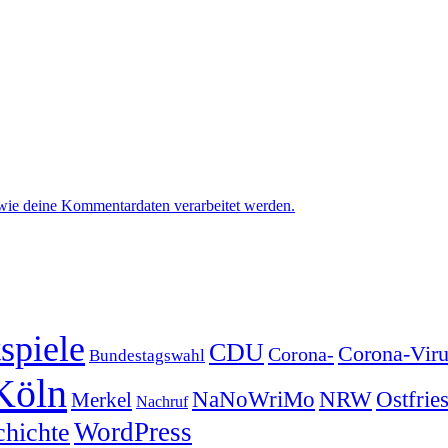
 wie deine Kommentardaten verarbeitet werden.
spiele
CDU
Corona-Viru
Corona-
Bundestagswahl
Köln
NRW
Ostfrie
NaNoWriMo
Merkel
Nachruf
WordPress
chichte