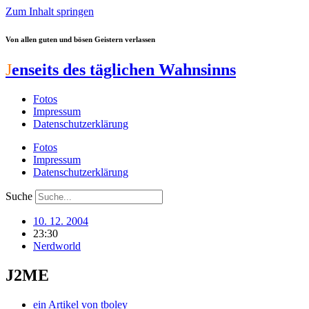
Zum Inhalt springen
Von allen guten und bösen Geistern verlassen
J
enseits des täglichen Wahnsinns
Fotos
Impressum
Datenschutzerklärung
Fotos
Impressum
Datenschutzerklärung
Suche
10. 12. 2004
23:30
Nerdworld
J2ME
ein Artikel von
tboley