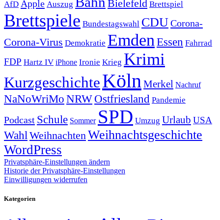
Bahn
Bielefeld
Apple
Auszug
AfD
Brettspiel
Brettspiele
CDU
Corona-
Bundestagswahl
Emden
Corona-Virus
Essen
Demokratie
Fahrrad
Krimi
FDP
Hartz IV
Krieg
Ironie
iPhone
Köln
Kurzgeschichte
Merkel
Nachruf
NRW
Ostfriesland
NaNoWriMo
Pandemie
SPD
Schule
Urlaub
Podcast
USA
Sommer
Umzug
Weihnachtsgeschichte
Wahl
Weihnachten
WordPress
Privatsphäre-Einstellungen ändern
Historie der Privatsphäre-Einstellungen
Einwilligungen widerrufen
Kategorien