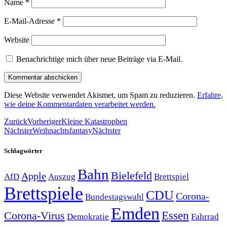
Name
*
E-Mail-Adresse
*
Website
Benachrichtige mich über neue Beiträge via E-Mail.
Diese Website verwendet Akismet, um Spam zu reduzieren.
Erfahre,
wie deine Kommentardaten verarbeitet werden.
Zurück
Vorheriger
Kleine Katastrophen
Nächster
Weihnachtsfantasy
Nächster
Schlagwörter
Bahn
Bielefeld
Apple
Auszug
AfD
Brettspiel
Brettspiele
CDU
Corona-
Bundestagswahl
Emden
Corona-Virus
Essen
Demokratie
Fahrrad