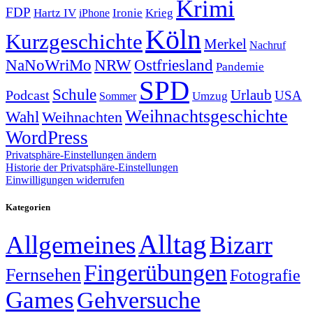
Krimi
FDP
Hartz IV
Krieg
Ironie
iPhone
Köln
Kurzgeschichte
Merkel
Nachruf
NRW
Ostfriesland
NaNoWriMo
Pandemie
SPD
Schule
Urlaub
Podcast
USA
Sommer
Umzug
Weihnachtsgeschichte
Wahl
Weihnachten
WordPress
Privatsphäre-Einstellungen ändern
Historie der Privatsphäre-Einstellungen
Einwilligungen widerrufen
Kategorien
Alltag
Allgemeines
Bizarr
Fingerübungen
Fernsehen
Fotografie
Games
Gehversuche