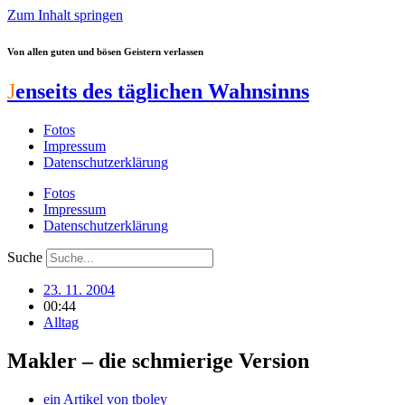
Zum Inhalt springen
Von allen guten und bösen Geistern verlassen
J
enseits des täglichen Wahnsinns
Fotos
Impressum
Datenschutzerklärung
Fotos
Impressum
Datenschutzerklärung
Suche
23. 11. 2004
00:44
Alltag
Makler – die schmierige Version
ein Artikel von
tboley