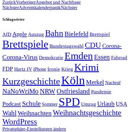
Zurück
Vorheriger
Angebot und Nachfrage
Nächster
Adventskalenderpanik
Nächster
Schlagwörter
Bahn
Bielefeld
Apple
Auszug
AfD
Brettspiel
Brettspiele
CDU
Corona-
Bundestagswahl
Emden
Corona-Virus
Essen
Demokratie
Fahrrad
Krimi
FDP
Hartz IV
Krieg
Ironie
iPhone
Köln
Kurzgeschichte
Merkel
Nachruf
NRW
Ostfriesland
NaNoWriMo
Pandemie
SPD
Schule
Urlaub
Podcast
USA
Sommer
Umzug
Weihnachtsgeschichte
Wahl
Weihnachten
WordPress
Privatsphäre-Einstellungen ändern