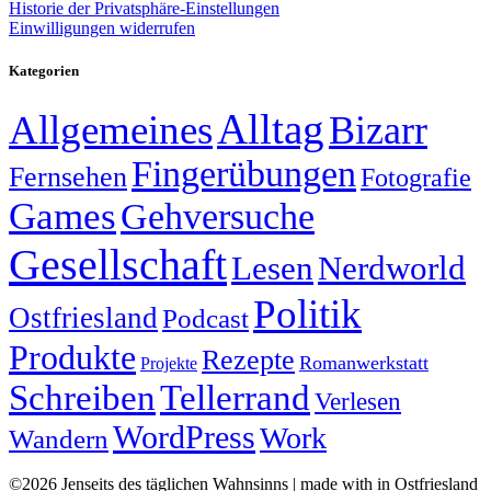
Historie der Privatsphäre-Einstellungen
Einwilligungen widerrufen
Kategorien
Alltag
Allgemeines
Bizarr
Fingerübungen
Fernsehen
Fotografie
Games
Gehversuche
Gesellschaft
Lesen
Nerdworld
Politik
Ostfriesland
Podcast
Produkte
Rezepte
Romanwerkstatt
Projekte
Schreiben
Tellerrand
Verlesen
WordPress
Work
Wandern
©2026 Jenseits des täglichen Wahnsinns | made with
in Ostfriesland