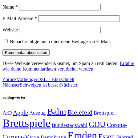
Name
*
E-Mail-Adresse
*
Website
Benachrichtige mich über neue Beiträge via E-Mail.
Diese Website verwendet Akismet, um Spam zu reduzieren.
Erfahre,
wie deine Kommentardaten verarbeitet werden.
Zurück
Vorheriger
DSL – Blitzschnell
Nächster
Schweigen ist besser
Nächster
Schlagwörter
Bahn
Bielefeld
Apple
Auszug
AfD
Brettspiel
Brettspiele
CDU
Corona-
Bundestagswahl
Emden
Corona-Virus
Essen
Demokratie
Fahrrad