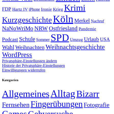
Krimi
FDP
Hartz IV
Krieg
Ironie
iPhone
Köln
Kurzgeschichte
Merkel
Nachruf
NRW
Ostfriesland
NaNoWriMo
Pandemie
SPD
Schule
Urlaub
Podcast
USA
Sommer
Umzug
Weihnachtsgeschichte
Wahl
Weihnachten
WordPress
Privatsphäre-Einstellungen ändern
Historie der Privatsphäre-Einstellungen
Einwilligungen widerrufen
Kategorien
Alltag
Allgemeines
Bizarr
Fingerübungen
Fernsehen
Fotografie
Games
Gehversuche