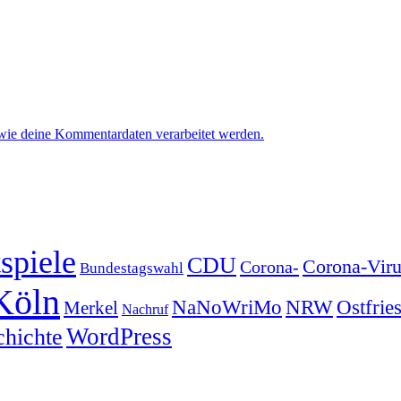
 wie deine Kommentardaten verarbeitet werden.
spiele
CDU
Corona-Viru
Corona-
Bundestagswahl
Köln
NRW
Ostfrie
NaNoWriMo
Merkel
Nachruf
WordPress
chichte