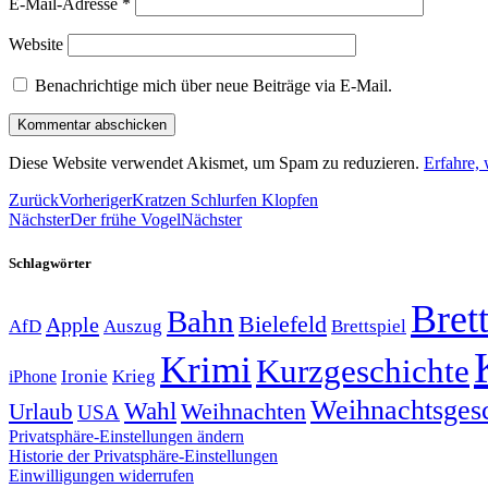
E-Mail-Adresse
*
Website
Benachrichtige mich über neue Beiträge via E-Mail.
Diese Website verwendet Akismet, um Spam zu reduzieren.
Erfahre,
Zurück
Vorheriger
Kratzen Schlurfen Klopfen
Nächster
Der frühe Vogel
Nächster
Schlagwörter
Brett
Bahn
Bielefeld
Apple
Auszug
AfD
Brettspiel
Krimi
Kurzgeschichte
Krieg
Ironie
iPhone
Weihnachtsges
Wahl
Weihnachten
Urlaub
USA
Privatsphäre-Einstellungen ändern
Historie der Privatsphäre-Einstellungen
Einwilligungen widerrufen