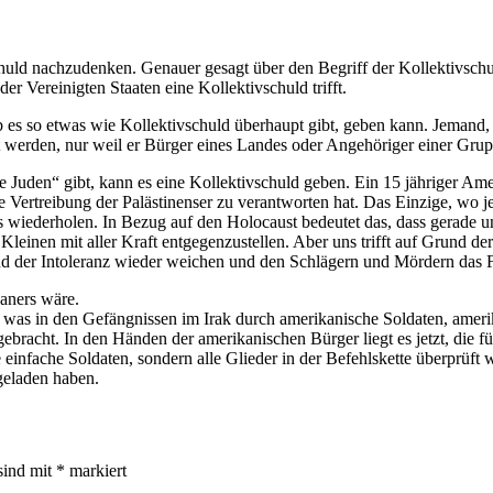
huld nachzudenken. Genauer gesagt über den Begriff der Kollektivschu
er Vereinigten Staaten eine Kollektivschuld trifft.
 es so etwas wie Kollektivschuld überhaupt gibt, geben kann. Jemand, 
t werden, nur weil er Bürger eines Landes oder Angehöriger einer Grup
 Juden“ gibt, kann es eine Kollektivschuld geben. Ein 15 jähriger Am
 Vertreibung der Palästinenser zu verantworten hat. Das Einzige, wo j
ls wiederholen. In Bezug auf den Holocaust bedeutet das, dass gerade
leinen mit aller Kraft entgegenzustellen. Aber uns trifft auf Grund de
d der Intoleranz wieder weichen und den Schlägern und Mördern das F
aners wäre.
s was in den Gefängnissen im Irak durch amerikanische Soldaten, amer
ebracht. In den Händen der amerikanischen Bürger liegt es jetzt, die f
ie einfache Soldaten, sondern alle Glieder in der Befehlskette überprüft
geladen haben.
sind mit
*
markiert