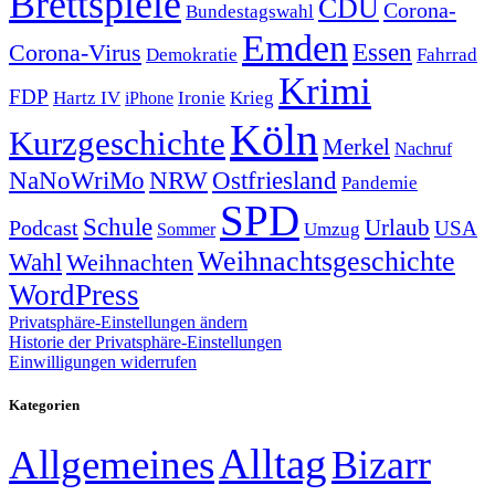
Brettspiele
CDU
Corona-
Bundestagswahl
Emden
Corona-Virus
Essen
Demokratie
Fahrrad
Krimi
FDP
Hartz IV
Krieg
Ironie
iPhone
Köln
Kurzgeschichte
Merkel
Nachruf
NRW
Ostfriesland
NaNoWriMo
Pandemie
SPD
Schule
Urlaub
Podcast
USA
Sommer
Umzug
Weihnachtsgeschichte
Wahl
Weihnachten
WordPress
Privatsphäre-Einstellungen ändern
Historie der Privatsphäre-Einstellungen
Einwilligungen widerrufen
Kategorien
Alltag
Allgemeines
Bizarr