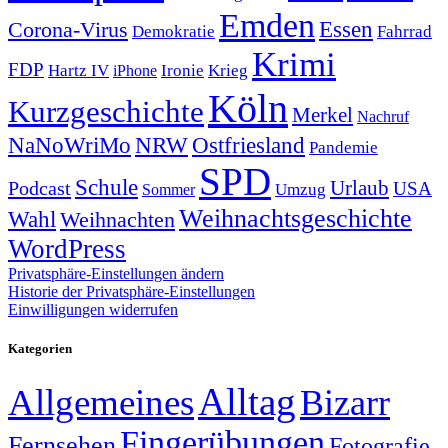
Emden
Corona-Virus
Essen
Demokratie
Fahrrad
Krimi
FDP
Hartz IV
Krieg
Ironie
iPhone
Köln
Kurzgeschichte
Merkel
Nachruf
NRW
Ostfriesland
NaNoWriMo
Pandemie
SPD
Schule
Urlaub
Podcast
USA
Sommer
Umzug
Weihnachtsgeschichte
Wahl
Weihnachten
WordPress
Privatsphäre-Einstellungen ändern
Historie der Privatsphäre-Einstellungen
Einwilligungen widerrufen
Kategorien
Alltag
Allgemeines
Bizarr
Fingerübungen
Fernsehen
Fotografie