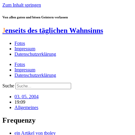
Zum Inhalt springen
Von allen guten und bösen Geistern verlassen
J
enseits des täglichen Wahnsinns
Fotos
Impressum
Datenschutzerklärung
Fotos
Impressum
Datenschutzerklärung
Suche
03. 05. 2004
19:09
Allgemeines
Frequenzy
ein Artikel von
tboley