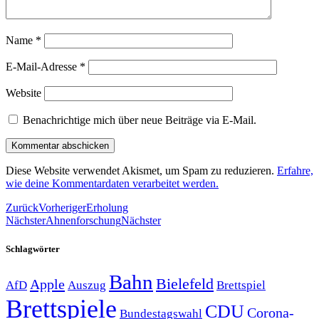
Name
*
E-Mail-Adresse
*
Website
Benachrichtige mich über neue Beiträge via E-Mail.
Diese Website verwendet Akismet, um Spam zu reduzieren.
Erfahre,
wie deine Kommentardaten verarbeitet werden.
Zurück
Vorheriger
Erholung
Nächster
Ahnenforschung
Nächster
Schlagwörter
Bahn
Bielefeld
Apple
Auszug
AfD
Brettspiel
Brettspiele
CDU
Corona-
Bundestagswahl