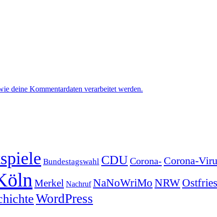
 wie deine Kommentardaten verarbeitet werden.
spiele
CDU
Corona-Viru
Corona-
Bundestagswahl
Köln
NRW
Ostfrie
NaNoWriMo
Merkel
Nachruf
WordPress
chichte