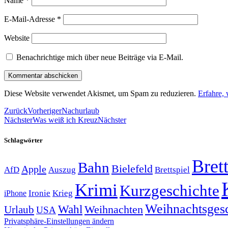
Name
*
E-Mail-Adresse
*
Website
Benachrichtige mich über neue Beiträge via E-Mail.
Diese Website verwendet Akismet, um Spam zu reduzieren.
Erfahre,
Zurück
Vorheriger
Nachurlaub
Nächster
Was weiß ich Kreuz
Nächster
Schlagwörter
Brett
Bahn
Bielefeld
Apple
Auszug
AfD
Brettspiel
Krimi
Kurzgeschichte
Krieg
Ironie
iPhone
Weihnachtsges
Wahl
Weihnachten
Urlaub
USA
Privatsphäre-Einstellungen ändern