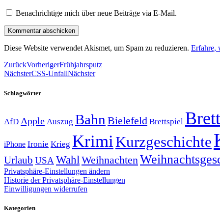
Benachrichtige mich über neue Beiträge via E-Mail.
Diese Website verwendet Akismet, um Spam zu reduzieren.
Erfahre,
Zurück
Vorheriger
Frühjahrsputz
Nächster
CSS-Unfall
Nächster
Schlagwörter
Brett
Bahn
Bielefeld
Apple
Auszug
AfD
Brettspiel
Krimi
Kurzgeschichte
Krieg
Ironie
iPhone
Weihnachtsges
Wahl
Weihnachten
Urlaub
USA
Privatsphäre-Einstellungen ändern
Historie der Privatsphäre-Einstellungen
Einwilligungen widerrufen
Kategorien