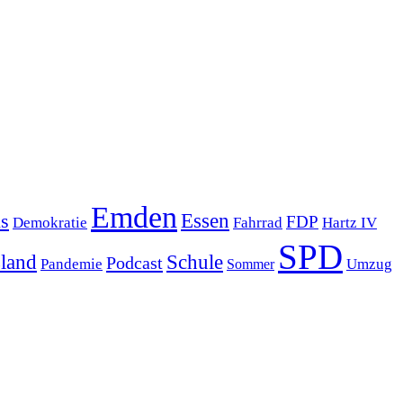
Emden
s
Essen
FDP
Demokratie
Hartz IV
Fahrrad
SPD
sland
Schule
Podcast
Pandemie
Sommer
Umzug