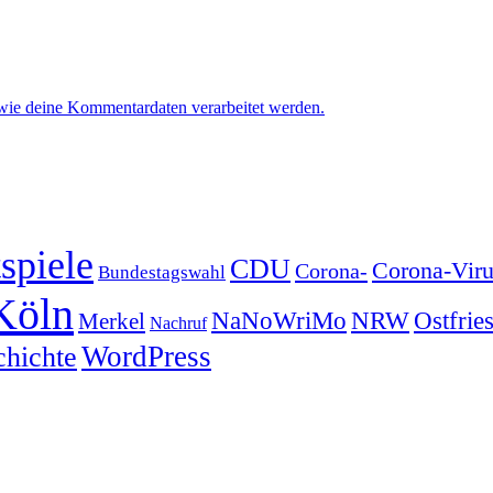
 wie deine Kommentardaten verarbeitet werden.
spiele
CDU
Corona-Viru
Corona-
Bundestagswahl
Köln
NRW
Ostfrie
NaNoWriMo
Merkel
Nachruf
WordPress
chichte