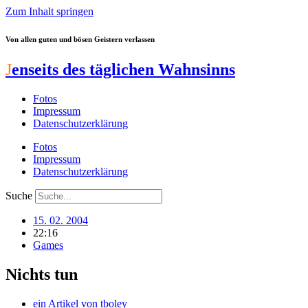
Zum Inhalt springen
Von allen guten und bösen Geistern verlassen
J
enseits des täglichen Wahnsinns
Fotos
Impressum
Datenschutzerklärung
Fotos
Impressum
Datenschutzerklärung
Suche
15. 02. 2004
22:16
Games
Nichts tun
ein Artikel von
tboley