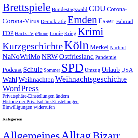
Brettspiele
CDU
Corona-
Bundestagswahl
Emden
Corona-Virus
Essen
Demokratie
Fahrrad
Krimi
FDP
Hartz IV
Krieg
Ironie
iPhone
Köln
Kurzgeschichte
Merkel
Nachruf
NRW
Ostfriesland
NaNoWriMo
Pandemie
SPD
Schule
Urlaub
Podcast
USA
Sommer
Umzug
Weihnachtsgeschichte
Wahl
Weihnachten
WordPress
Privatsphäre-Einstellungen ändern
Historie der Privatsphäre-Einstellungen
Einwilligungen widerrufen
Kategorien
Alltag
Allgemeines
Bizarr