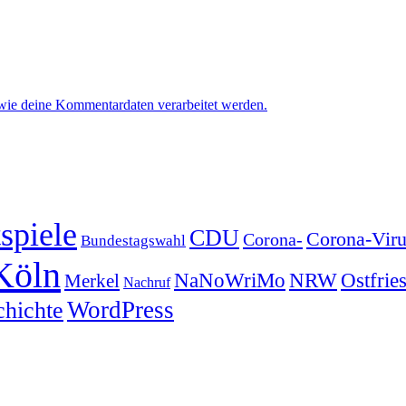
 wie deine Kommentardaten verarbeitet werden.
spiele
CDU
Corona-Viru
Corona-
Bundestagswahl
Köln
NRW
Ostfrie
NaNoWriMo
Merkel
Nachruf
WordPress
chichte