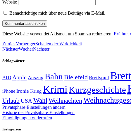
Website
Benachrichtige mich über neue Beiträge via E-Mail.
Diese Website verwendet Akismet, um Spam zu reduzieren.
Erfahre,
Zurück
Vorheriger
Schatten der Wirklichkeit
Nächster
Wucher
Nächster
Schlagwörter
Brett
Bahn
Bielefeld
Apple
Auszug
AfD
Brettspiel
Krimi
Kurzgeschichte
Krieg
Ironie
iPhone
Weihnachtsges
Wahl
Weihnachten
Urlaub
USA
Privatsphäre-Einstellungen ändern
Historie der Privatsphäre-Einstellungen
Einwilligungen widerrufen
Kategorien