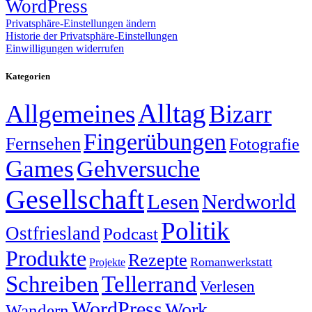
WordPress
Privatsphäre-Einstellungen ändern
Historie der Privatsphäre-Einstellungen
Einwilligungen widerrufen
Kategorien
Alltag
Allgemeines
Bizarr
Fingerübungen
Fernsehen
Fotografie
Games
Gehversuche
Gesellschaft
Lesen
Nerdworld
Politik
Ostfriesland
Podcast
Produkte
Rezepte
Romanwerkstatt
Projekte
Schreiben
Tellerrand
Verlesen
WordPress
Work
Wandern