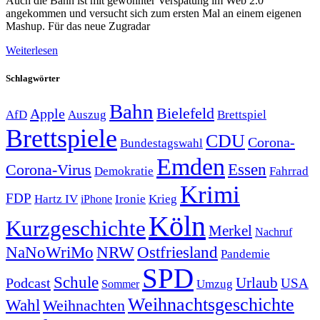
Auch die Bahn ist mit gewohnter Verspätung im Web 2.0
angekommen und versucht sich zum ersten Mal an einem eigenen
Mashup. Für das neue Zugradar
Weiterlesen
Schlagwörter
Bahn
Bielefeld
Apple
Auszug
AfD
Brettspiel
Brettspiele
CDU
Corona-
Bundestagswahl
Emden
Corona-Virus
Essen
Demokratie
Fahrrad
Krimi
FDP
Hartz IV
Krieg
Ironie
iPhone
Köln
Kurzgeschichte
Merkel
Nachruf
NRW
Ostfriesland
NaNoWriMo
Pandemie
SPD
Schule
Urlaub
Podcast
USA
Sommer
Umzug
Weihnachtsgeschichte
Wahl
Weihnachten