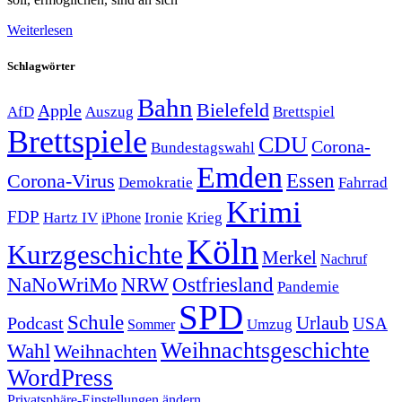
Weiterlesen
Schlagwörter
Bahn
Bielefeld
Apple
Auszug
AfD
Brettspiel
Brettspiele
CDU
Corona-
Bundestagswahl
Emden
Corona-Virus
Essen
Demokratie
Fahrrad
Krimi
FDP
Hartz IV
Krieg
Ironie
iPhone
Köln
Kurzgeschichte
Merkel
Nachruf
NRW
Ostfriesland
NaNoWriMo
Pandemie
SPD
Schule
Urlaub
Podcast
USA
Sommer
Umzug
Weihnachtsgeschichte
Wahl
Weihnachten
WordPress
Privatsphäre-Einstellungen ändern