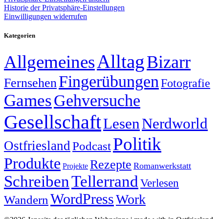
Historie der Privatsphäre-Einstellungen
Einwilligungen widerrufen
Kategorien
Alltag
Allgemeines
Bizarr
Fingerübungen
Fernsehen
Fotografie
Games
Gehversuche
Gesellschaft
Lesen
Nerdworld
Politik
Ostfriesland
Podcast
Produkte
Rezepte
Romanwerkstatt
Projekte
Schreiben
Tellerrand
Verlesen
WordPress
Work
Wandern