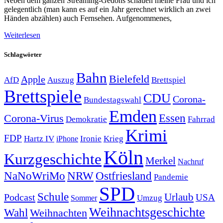
Neben dem ganzen Streaming-Gedöns schauen meine Frau und ich
gelegentlich (man kann es auf ein Jahr gerechnet wirklich an zwei
Händen abzählen) auch Fernsehen. Aufgenommenes,
Weiterlesen
Schlagwörter
Bahn
Bielefeld
Apple
Auszug
AfD
Brettspiel
Brettspiele
CDU
Corona-
Bundestagswahl
Emden
Corona-Virus
Essen
Demokratie
Fahrrad
Krimi
FDP
Hartz IV
Krieg
Ironie
iPhone
Köln
Kurzgeschichte
Merkel
Nachruf
NRW
Ostfriesland
NaNoWriMo
Pandemie
SPD
Schule
Urlaub
Podcast
USA
Sommer
Umzug
Weihnachtsgeschichte
Wahl
Weihnachten