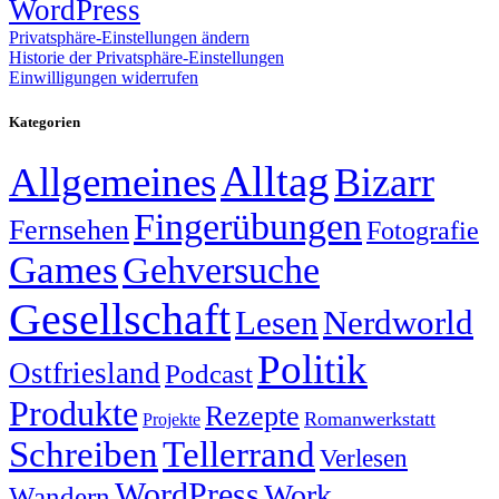
WordPress
Privatsphäre-Einstellungen ändern
Historie der Privatsphäre-Einstellungen
Einwilligungen widerrufen
Kategorien
Alltag
Allgemeines
Bizarr
Fingerübungen
Fernsehen
Fotografie
Games
Gehversuche
Gesellschaft
Lesen
Nerdworld
Politik
Ostfriesland
Podcast
Produkte
Rezepte
Romanwerkstatt
Projekte
Schreiben
Tellerrand
Verlesen
WordPress
Work
Wandern