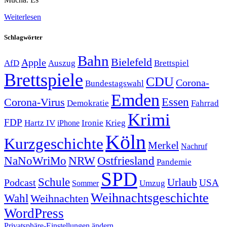
Weiterlesen
Schlagwörter
Bahn
Bielefeld
Apple
Auszug
AfD
Brettspiel
Brettspiele
CDU
Corona-
Bundestagswahl
Emden
Corona-Virus
Essen
Demokratie
Fahrrad
Krimi
FDP
Hartz IV
Krieg
Ironie
iPhone
Köln
Kurzgeschichte
Merkel
Nachruf
NRW
Ostfriesland
NaNoWriMo
Pandemie
SPD
Schule
Urlaub
Podcast
USA
Sommer
Umzug
Weihnachtsgeschichte
Wahl
Weihnachten
WordPress
Privatsphäre-Einstellungen ändern