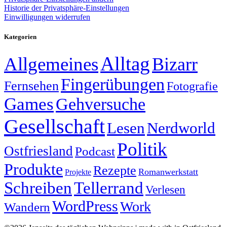
Historie der Privatsphäre-Einstellungen
Einwilligungen widerrufen
Kategorien
Alltag
Allgemeines
Bizarr
Fingerübungen
Fernsehen
Fotografie
Games
Gehversuche
Gesellschaft
Lesen
Nerdworld
Politik
Ostfriesland
Podcast
Produkte
Rezepte
Romanwerkstatt
Projekte
Schreiben
Tellerrand
Verlesen
WordPress
Work
Wandern