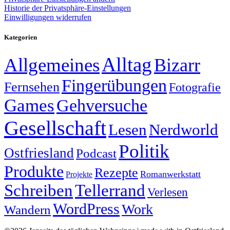
Historie der Privatsphäre-Einstellungen
Einwilligungen widerrufen
Kategorien
Alltag
Allgemeines
Bizarr
Fingerübungen
Fernsehen
Fotografie
Games
Gehversuche
Gesellschaft
Lesen
Nerdworld
Politik
Ostfriesland
Podcast
Produkte
Rezepte
Romanwerkstatt
Projekte
Schreiben
Tellerrand
Verlesen
WordPress
Work
Wandern