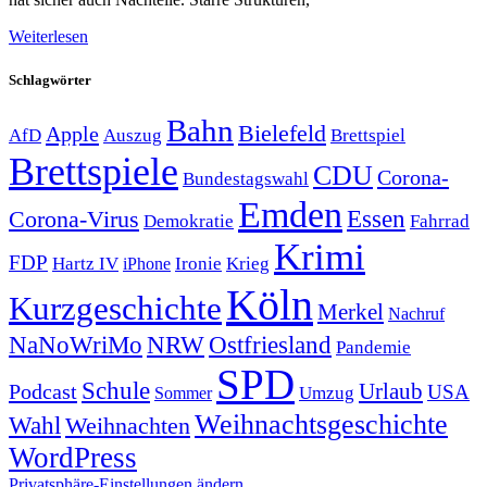
Weiterlesen
Schlagwörter
Bahn
Bielefeld
Apple
Auszug
AfD
Brettspiel
Brettspiele
CDU
Corona-
Bundestagswahl
Emden
Corona-Virus
Essen
Demokratie
Fahrrad
Krimi
FDP
Hartz IV
Krieg
Ironie
iPhone
Köln
Kurzgeschichte
Merkel
Nachruf
NRW
Ostfriesland
NaNoWriMo
Pandemie
SPD
Schule
Urlaub
Podcast
USA
Sommer
Umzug
Weihnachtsgeschichte
Wahl
Weihnachten
WordPress
Privatsphäre-Einstellungen ändern