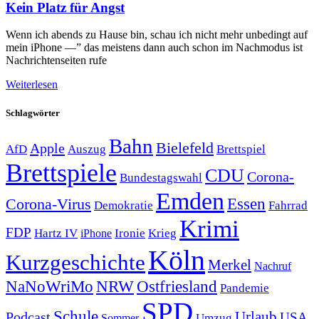
Kein Platz für Angst
Wenn ich abends zu Hause bin, schau ich nicht mehr unbedingt auf
mein iPhone —” das meistens dann auch schon im Nachmodus ist
Nachrichtenseiten rufe
Weiterlesen
Schlagwörter
Bahn
Bielefeld
Apple
Auszug
AfD
Brettspiel
Brettspiele
CDU
Corona-
Bundestagswahl
Emden
Corona-Virus
Essen
Demokratie
Fahrrad
Krimi
FDP
Hartz IV
Krieg
Ironie
iPhone
Köln
Kurzgeschichte
Merkel
Nachruf
NRW
Ostfriesland
NaNoWriMo
Pandemie
SPD
Schule
Urlaub
Podcast
USA
Sommer
Umzug