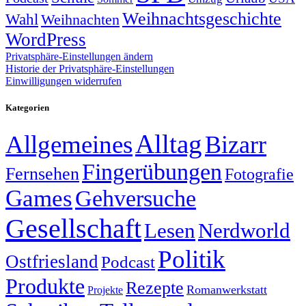
Weihnachtsgeschichte
Wahl
Weihnachten
WordPress
Privatsphäre-Einstellungen ändern
Historie der Privatsphäre-Einstellungen
Einwilligungen widerrufen
Kategorien
Alltag
Allgemeines
Bizarr
Fingerübungen
Fernsehen
Fotografie
Games
Gehversuche
Gesellschaft
Lesen
Nerdworld
Politik
Ostfriesland
Podcast
Produkte
Rezepte
Romanwerkstatt
Projekte