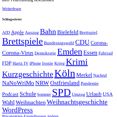
Weiterlesen
Schlagwörter
Bahn
Bielefeld
Apple
Auszug
AfD
Brettspiel
Brettspiele
CDU
Corona-
Bundestagswahl
Emden
Corona-Virus
Essen
Demokratie
Fahrrad
Krimi
FDP
Hartz IV
Krieg
Ironie
iPhone
Köln
Kurzgeschichte
Merkel
Nachruf
NRW
Ostfriesland
NaNoWriMo
Pandemie
SPD
Schule
Urlaub
Podcast
USA
Sommer
Umzug
Weihnachtsgeschichte
Wahl
Weihnachten
WordPress
Privatsphäre-Einstellungen ändern