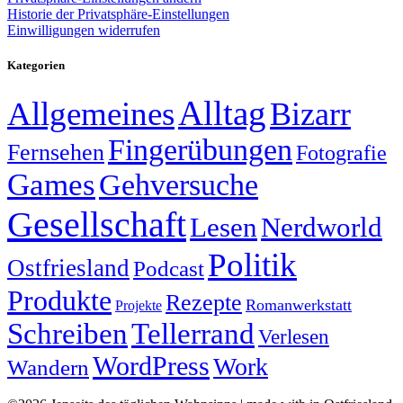
Historie der Privatsphäre-Einstellungen
Einwilligungen widerrufen
Kategorien
Alltag
Allgemeines
Bizarr
Fingerübungen
Fernsehen
Fotografie
Games
Gehversuche
Gesellschaft
Lesen
Nerdworld
Politik
Ostfriesland
Podcast
Produkte
Rezepte
Romanwerkstatt
Projekte
Schreiben
Tellerrand
Verlesen
WordPress
Work
Wandern