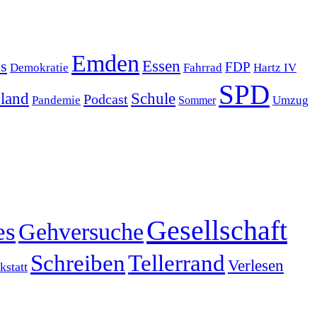
Emden
s
Essen
FDP
Demokratie
Hartz IV
Fahrrad
SPD
sland
Schule
Podcast
Pandemie
Sommer
Umzug
Gesellschaft
es
Gehversuche
Schreiben
Tellerrand
Verlesen
statt