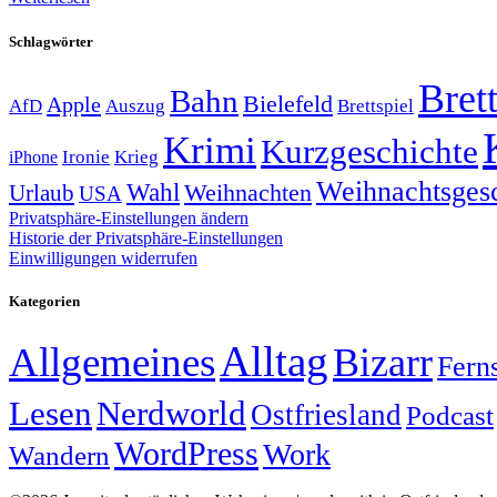
Schlagwörter
Brett
Bahn
Bielefeld
Apple
Auszug
AfD
Brettspiel
Krimi
Kurzgeschichte
Krieg
Ironie
iPhone
Weihnachtsges
Wahl
Weihnachten
Urlaub
USA
Privatsphäre-Einstellungen ändern
Historie der Privatsphäre-Einstellungen
Einwilligungen widerrufen
Kategorien
Alltag
Allgemeines
Bizarr
Fern
Lesen
Nerdworld
Ostfriesland
Podcast
WordPress
Work
Wandern