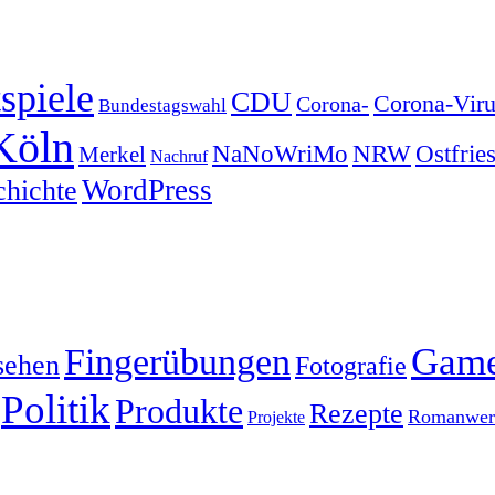
spiele
CDU
Corona-Viru
Corona-
Bundestagswahl
Köln
NRW
Ostfrie
NaNoWriMo
Merkel
Nachruf
WordPress
chichte
Gam
Fingerübungen
sehen
Fotografie
Politik
Produkte
Rezepte
Romanwerk
Projekte