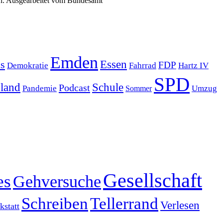
ren. Ausgearbeitet vom Bundesamt
Emden
s
Essen
FDP
Demokratie
Hartz IV
Fahrrad
SPD
sland
Schule
Podcast
Pandemie
Sommer
Umzug
Gesellschaft
es
Gehversuche
Schreiben
Tellerrand
Verlesen
statt