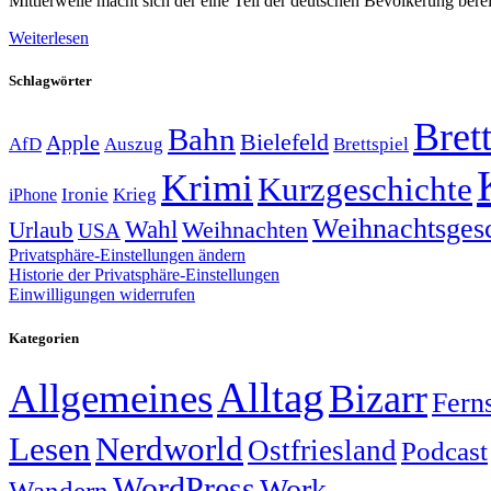
Mittlerweile macht sich der eine Teil der deutschen Bevölkerung ber
Weiterlesen
Schlagwörter
Brett
Bahn
Bielefeld
Apple
Auszug
AfD
Brettspiel
Krimi
Kurzgeschichte
Krieg
Ironie
iPhone
Weihnachtsges
Wahl
Weihnachten
Urlaub
USA
Privatsphäre-Einstellungen ändern
Historie der Privatsphäre-Einstellungen
Einwilligungen widerrufen
Kategorien
Alltag
Allgemeines
Bizarr
Fern
Lesen
Nerdworld
Ostfriesland
Podcast
WordPress
Work
Wandern