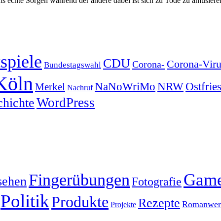
eits echte Sorgen während der andere dabei ist sich zu Tode zu amüsie
spiele
CDU
Corona-Viru
Corona-
Bundestagswahl
Köln
NRW
Ostfrie
NaNoWriMo
Merkel
Nachruf
WordPress
chichte
Gam
Fingerübungen
sehen
Fotografie
Politik
Produkte
Rezepte
Romanwerk
Projekte