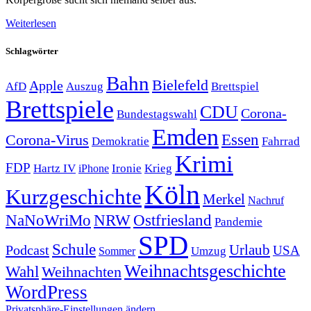
Weiterlesen
Schlagwörter
Bahn
Bielefeld
Apple
Auszug
AfD
Brettspiel
Brettspiele
CDU
Corona-
Bundestagswahl
Emden
Corona-Virus
Essen
Demokratie
Fahrrad
Krimi
FDP
Hartz IV
Krieg
Ironie
iPhone
Köln
Kurzgeschichte
Merkel
Nachruf
NRW
Ostfriesland
NaNoWriMo
Pandemie
SPD
Schule
Urlaub
Podcast
USA
Sommer
Umzug
Weihnachtsgeschichte
Wahl
Weihnachten
WordPress
Privatsphäre-Einstellungen ändern