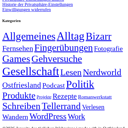
Historie der Privatsphäre-Einstellungen
Einwilligungen widerrufen
Kategorien
Alltag
Allgemeines
Bizarr
Fingerübungen
Fernsehen
Fotografie
Games
Gehversuche
Gesellschaft
Lesen
Nerdworld
Politik
Ostfriesland
Podcast
Produkte
Rezepte
Romanwerkstatt
Projekte
Schreiben
Tellerrand
Verlesen
WordPress
Work
Wandern