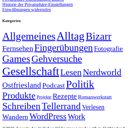
Historie der Privatsphäre-Einstellungen
Einwilligungen widerrufen
Kategorien
Alltag
Allgemeines
Bizarr
Fingerübungen
Fernsehen
Fotografie
Games
Gehversuche
Gesellschaft
Lesen
Nerdworld
Politik
Ostfriesland
Podcast
Produkte
Rezepte
Romanwerkstatt
Projekte
Schreiben
Tellerrand
Verlesen
WordPress
Work
Wandern