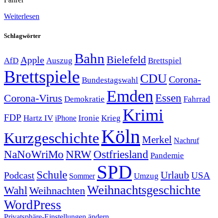
Weiterlesen
Schlagwörter
Bahn
Bielefeld
Apple
Auszug
AfD
Brettspiel
Brettspiele
CDU
Corona-
Bundestagswahl
Emden
Corona-Virus
Essen
Demokratie
Fahrrad
Krimi
FDP
Hartz IV
Krieg
Ironie
iPhone
Köln
Kurzgeschichte
Merkel
Nachruf
NRW
Ostfriesland
NaNoWriMo
Pandemie
SPD
Schule
Urlaub
Podcast
USA
Sommer
Umzug
Weihnachtsgeschichte
Wahl
Weihnachten
WordPress
Privatsphäre-Einstellungen ändern