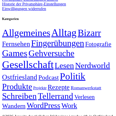
Historie der Privatsphäre-Einstellungen
Einwilligungen widerrufen
Kategorien
Alltag
Allgemeines
Bizarr
Fingerübungen
Fernsehen
Fotografie
Games
Gehversuche
Gesellschaft
Lesen
Nerdworld
Politik
Ostfriesland
Podcast
Produkte
Rezepte
Romanwerkstatt
Projekte
Schreiben
Tellerrand
Verlesen
WordPress
Work
Wandern