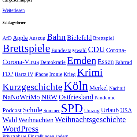
Weiterlesen
Schlagwörter
Bahn
Bielefeld
Apple
Auszug
AfD
Brettspiel
Brettspiele
CDU
Corona-
Bundestagswahl
Emden
Corona-Virus
Essen
Demokratie
Fahrrad
Krimi
FDP
Hartz IV
Krieg
Ironie
iPhone
Köln
Kurzgeschichte
Merkel
Nachruf
NRW
Ostfriesland
NaNoWriMo
Pandemie
SPD
Schule
Urlaub
Podcast
USA
Sommer
Umzug
Weihnachtsgeschichte
Wahl
Weihnachten
WordPress
Privatsphäre-Einstellungen ändern