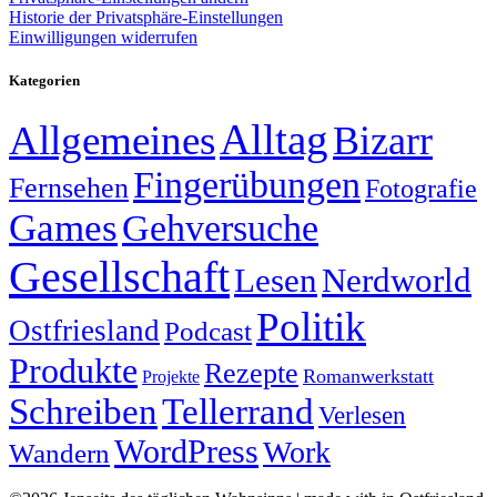
Historie der Privatsphäre-Einstellungen
Einwilligungen widerrufen
Kategorien
Alltag
Allgemeines
Bizarr
Fingerübungen
Fernsehen
Fotografie
Games
Gehversuche
Gesellschaft
Lesen
Nerdworld
Politik
Ostfriesland
Podcast
Produkte
Rezepte
Romanwerkstatt
Projekte
Schreiben
Tellerrand
Verlesen
WordPress
Work
Wandern