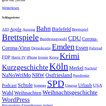
Weiterlesen
Schlagwörter
Bahn
Bielefeld
Apple
Auszug
AfD
Brettspiel
Brettspiele
CDU
Corona-
Bundestagswahl
Emden
Corona-Virus
Essen
Demokratie
Fahrrad
Krimi
FDP
Hartz IV
Krieg
Ironie
iPhone
Köln
Kurzgeschichte
Merkel
Nachruf
NRW
Ostfriesland
NaNoWriMo
Pandemie
SPD
Schule
Urlaub
Podcast
USA
Sommer
Umzug
Weihnachtsgeschichte
Wahl
Weihnachten
WordPress
Privatsphäre-Einstellungen ändern